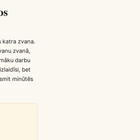
os
s katra zvana.
zvanu zvanā,
rpmāku darbu
laidīsi, bet
desmit minūtēs