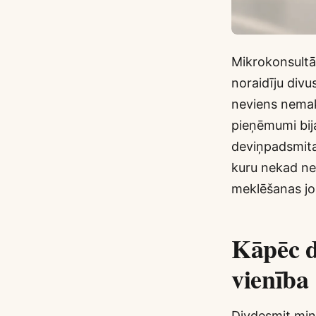
Mikrokonsultāci
noraidīju divu
neviens nemak
pieņēmumi bij
deviņpadsmitaj
kuru nekad neb
meklēšanas jo
Kāpēc d
vienība
Divdesmit minūt