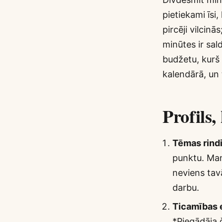
pietiekami īsi,
pircēji vilcin
minūtes ir sal
budžetu, kurš
kalendārā, un
Profils
Tēmas rind
punktu. Man
neviens tav
darbu.
Ticamības 
*Piegādāja 