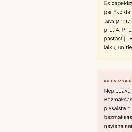
Es pabeidzu
par *ko dar
tavs pirmdi
pret 4. Pirc
pastāstīji.
laiku, un t
KO ES IZVAI
Nepiedāvā 
Bezmaksas 
piesaista p
bezmaksas zv
neviens nea