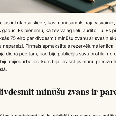
jas ir frīlansa sliede, kas mani samulsināja visvairāk, 
s gadus. Es pieņēmu, ka tev vajag lielu auditoriju. Es 
sās 75 eiro par divdesmit minūšu zvanu ar svešinieku
a nepareizi. Pirmais apmaksātais rezervējums ienāca
ā dienā pēc tam, kad biju publicējis savu profilu, no d
iju mijiedarbojies, kurš bija ierakstījis manu precīzo 
slā.
ivdesmit minūšu zvans ir par
es ir pietiekami ilgi, lai atbildētu uz vienu asu jautāj