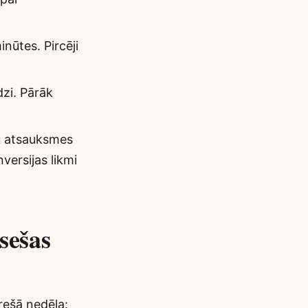
inūtes. Pircēji
dzi. Pārāk
du atsauksmes
versijas likmi
sešas
Trešā nedēļa: