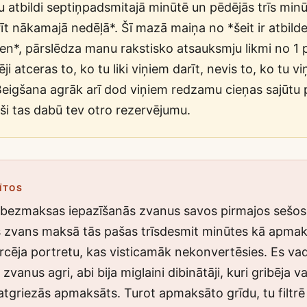
 atbildi septiņpadsmitajā minūtē un pēdējās trīs min
īt nākamajā nedēļā*. Šī mazā maiņa no *šeit ir atbilde*
en*, pārslēdza manu rakstisko atsauksmju likmi no 1 
ēji atceras to, ko tu liki viņiem darīt, nevis to, ko tu v
 Beigšana agrāk arī dod viņiem redzamu cieņas sajūtu 
ieši tas dabū tev otro rezervējumu.
RĪTOS
bezmaksas iepazīšanās zvanus savos pirmajos sešo
zvans maksā tās pašas trīsdesmit minūtes kā apmak
ircēja portretu, kas visticamāk nekonvertēsies. Es vad
anus agri, abi bija miglaini dibinātāji, kuri gribēja va
tgriezās apmaksāts. Turot apmaksāto grīdu, tu filtrē 