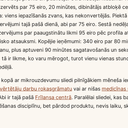
zervēts par 75 eiro, 20 minūtes, dibinātājs atbloķē ce
: viens iepazīšanās zvans, kas nekonvertējās. Piektā 
rvējumi tajā pašā dienā, abi par 75 eiro. Sestā nedēļa
ervējums par paaugstinātu likmi 95 eiro pēc profila 
tisko atsauksmi. Kopējie ieņēmumi: 340 eiro par 80 m
nu, plus aptuveni 90 minūtes sagatavošanās un seko
n tā ir likme, ko varu mērogot, turot vienu vienas stun
edēļā.
ec kopā ar mikrouzdevumu sliedi pilnīgākiem mēneša 
 vērtētāju darbu rokasgrāmatu
vai ar nišas
medicīnas 
Abi ir tajā pašā
Frīlansa centrā
. Paralēlai sliedei, kas b
šanas disciplīnu, bet pārdod produktu, nevis laiku, s