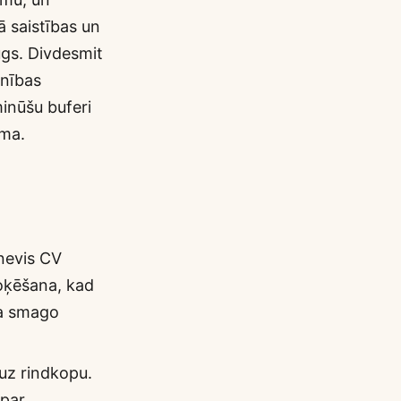
kā saistības un
ugs. Divdesmit
anības
inūšu buferi
uma.
 nevis CV
loķēšana, kad
ca smago
 uz rindkopu.
 par