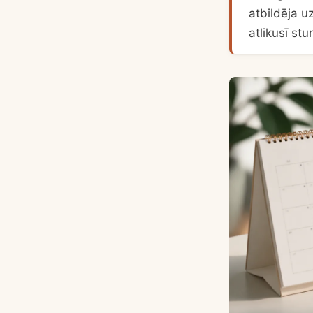
atbildēja u
atlikusī stu