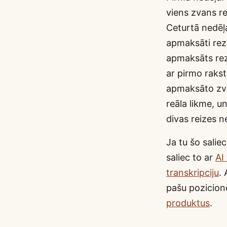
viens zvans re
Ceturtā nedēļa
apmaksāti reze
apmaksāts rez
ar pirmo raks
apmaksāto zva
reāla likme, u
divas reizes n
Ja tu šo sali
saliec to ar
AI
transkripciju
. 
pašu pozicionē
produktus
.