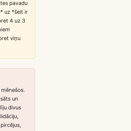
ūtes pavadu
 uz *šeit ir
pret 4 uz 3
iņiem
pret viņu
s mēnešos.
sāts un
īju divus
lidāciju,
pircējus,