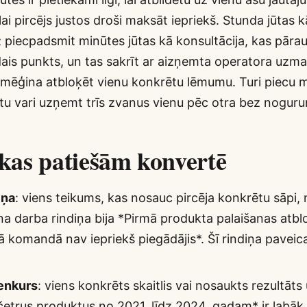
 lai pircējs justos droši maksāt iepriekš. Stunda jūtas 
ās; piecpadsmit minūtes jūtas kā konsultācija, kas pāra
dais punkts, un tas sakrīt ar aizņemta operatora uzm
 mēģina atbloķēt vienu konkrētu lēmumu. Turi piecu m
 tu vari uzņemt trīs zvanus vienu pēc otra bez nogur
, kas patiešām konvertē
iņa
: viens teikums, kas nosauc pircēja konkrētu sāpi,
a darba rindiņa bija *Pirmā produkta palaišanas atb
ā komandā nav iepriekš piegādājis*. Šī rindiņa pavei
enkurs
: viens konkrēts skaitlis vai nosaukts rezultāts
četrus produktus no 2021. līdz 2024. gadam* ir labāk