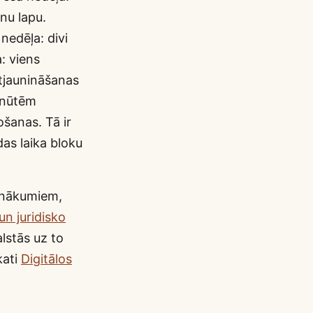
nu lapu.
nedēļa: divi
: viens
atjaunināšanas
inūtēm
šanas. Tā ir
das laika bloku
ienākumiem,
un juridisko
alstās uz to
kati
Digitālos