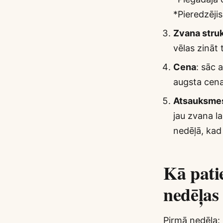
*Pieredzēji
Zvana stru
vēlas zināt 
Cena
: sāc 
augsta cena
Atsauksme
jau zvana l
nedēļā, kad 
Kā pati
nedēļas
Pirmā nedēļa: 