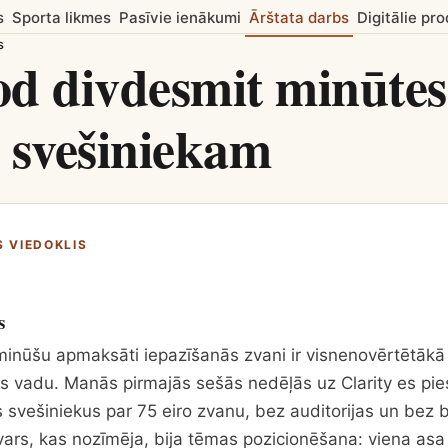
s
Sporta likmes
Pasīvie ienākumi
Ārštata darbs
Digitālie pro
s
d divdesmit minūtes
 svešiniekam
S VIEDOKLIS
s
inūšu apmaksāti iepazīšanās zvani ir visnenovērtētākā 
es vadu. Manās pirmajās sešās nedēļās uz Clarity es piesa
svešiniekus par 75 eiro zvanu, bez auditorijas un bez b
vars, kas nozīmēja, bija tēmas pozicionēšana: viena asa 