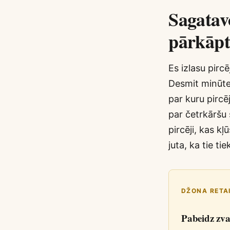
Sagatav
pārkāp
Es izlasu pirc
Desmit minūte
par kuru pircē
par četrkāršu 
pircēji, kas k
juta, ka tie tie
DŽONA RETA
Pabeidz zva