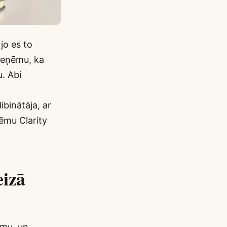
jo es to
pieņēmu, ka
. Abi
ibinātāja, ar
tēmu Clarity
eizā
umu, un