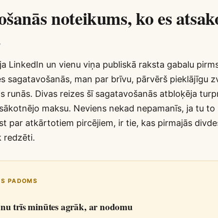
ošanās noteikums, ko es atsak
t
ēja LinkedIn un vienu viņa publiskā raksta gabalu pirm
s sagatavošanās, man par brīvu, pārvērš pieklājīgu 
js runās. Divas reizes šī sagatavošanās atbloķēja tu
sākotnējo maksu. Neviens nekad nepamanīs, ja tu to iz
ļūst par atkārtotiem pircējiem, ir tie, kas pirmajās div
k redzēti.
IS PADOMS
nu trīs minūtes agrāk, ar nodomu