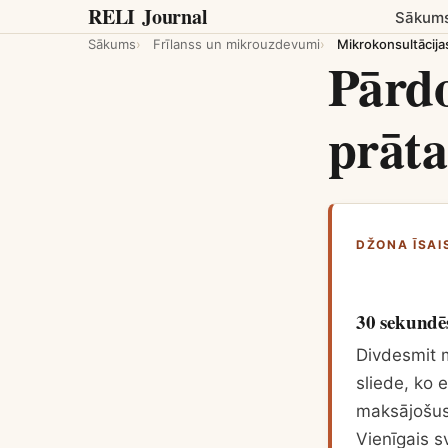
RELI
Journal
Sākum
Sākums
Frīlanss un mikrouzdevumi
Mikrokonsultācija
Pārdo
prāta
DŽONA ĪSAI
30 sekundē
Divdesmit m
sliede, ko 
maksājošus 
Vienīgais s