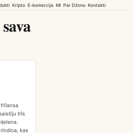
dukti
Kripto
E-komercija
MI
Par Džonu
Kontakti
 sava
frīlansa
istīju trīs
iļetena.
rindiņa, kas