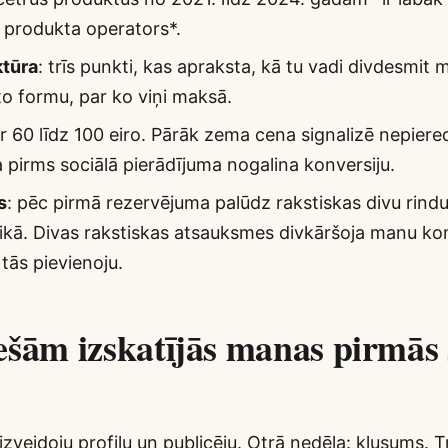
s produkta operators*.
ktūra
: trīs punkti, kas apraksta, kā tu vadi divdesmit m
to formu, par ko viņi maksā.
ar 60 līdz 100 eiro. Pārāk zema cena signalizē nepiere
 pirms sociālā pierādījuma nogalina konversiju.
s
: pēc pirmā rezervējuma palūdz rakstiskas divu rin
aikā. Divas rakstiskas atsauksmes divkāršoja manu kon
tās pievienoju.
ešām izskatījās manas pirmās 
izveidoju profilu un publicēju. Otrā nedēļa: klusums. 