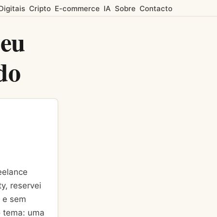
Digitais
Cripto
E-commerce
IA
Sobre
Contacto
Seu
do
eelance
y, reservei
a e sem
o tema: uma