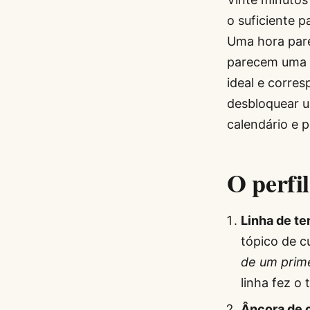
o suficiente 
Uma hora par
parecem uma c
ideal e corre
desbloquear u
calendário e 
O perfi
Linha de t
tópico de c
de um prime
linha fez o
Âncora de c