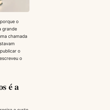
 porque o
ma grande
r uma chamada
estavam
publicar o
 escreveu o
s é a
recisa e curto