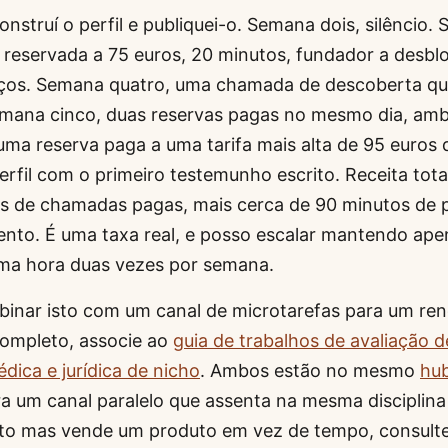
struí o perfil e publiquei-o. Semana dois, silêncio. 
eservada a 75 euros, 20 minutos, fundador a desbl
eços. Semana quatro, uma chamada de descoberta q
mana cinco, duas reservas pagas no mesmo dia, amb
uma reserva paga a uma tarifa mais alta de 95 euros 
erfil com o primeiro testemunho escrito. Receita tota
s de chamadas pagas, mais cerca de 90 minutos de 
to. É uma taxa real, e posso escalar mantendo ap
uma hora duas vezes por semana.
binar isto com um canal de microtarefas para um re
ompleto, associe ao
guia de trabalhos de avaliação d
dica e jurídica de nicho
. Ambos estão no mesmo
hu
ra um canal paralelo que assenta na mesma disciplina
to mas vende um produto em vez de tempo, consult