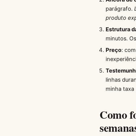
parágrafo.
produto ex
Estrutura 
minutos. Os
Preço
: com
inexperiênc
Testemunh
linhas dura
minha taxa 
Como fo
semana