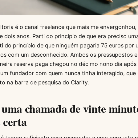
ltoria é o canal freelance que mais me envergonhou,
e dois anos. Parti do princípio de que era preciso u
rti do princípio de que ninguém pagaria 75 euros po
utos com um desconhecido. Ambos os pressupostos 
imeira reserva paga chegou no décimo nono dia após 
e um fundador com quem nunca tinha interagido, que
o na barra de pesquisa do Clarity.
 uma chamada de vinte minuto
 certa
 é tempo suficiente para responder a uma pergunta p