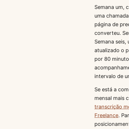
Semana um, con
uma chamada r
página de pr
converteu. Se
Semana seis, 
atualizado o p
por 80 minuto
acompanhamen
intervalo de 
Se está a com
mensal mais c
transcrição mé
Freelance
. Pa
posicionamen