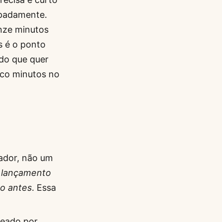
ipadamente.
nze minutos
s é o ponto
do que quer
nco minutos no
rador, não um
 lançamento
go antes
. Essa
meado por