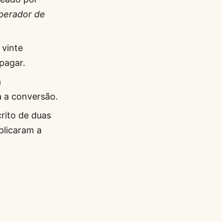
perador de
 vinte
pagar.
a
a a conversão.
rito de duas
plicaram a