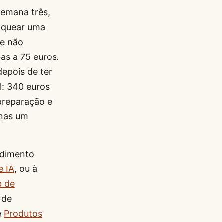
Semana três,
oquear uma
ue não
as a 75 euros.
depois de ter
l: 340 euros
preparação e
enas um
ndimento
e IA
, ou à
b de
 de
e
Produtos