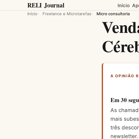
RELI
Journal
Início
Ap
Início
Freelance e Microtarefas
Micro consultoria
Venda
Cére
A OPINIÃO 
Em 30 seg
As chamada
mais subest
três desco
newsletter