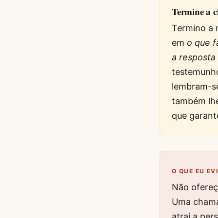
Termine a c
Termino a 
em
o que 
a resposta
testemunho
lembram-se
também lhe
que garant
O QUE EU EV
Não ofereç
Uma chamad
atrai a pe