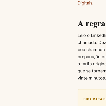
Digitais
.
A regra
Leio o Linked
chamada. Dez 
boa chamada 
preparação d
a tarifa origi
que se tornam
vinte minutos.
DICA RARA 