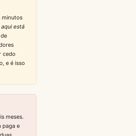
s minutos
e
aqui está
 de
dores
r cedo
, e é isso
is meses.
a paga e
 duas