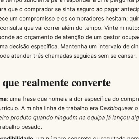
para que o comprador se sinta seguro ao pagar antec
ece um compromisso e os compradores hesitam; qui
onsulta que vai correr além do tempo. Vinte minuto
sponde ao orçamento de atenção de um gestor ocupa
ma decisão específica. Mantenha um intervalo de ci
pode atender três chamadas seguidas sem se cansar.
l que realmente converte
ema
: uma frase que nomeia a dor específica do comp
urrículo. A minha linha de trabalho era
Desbloquear o
iro produto quando ninguém na equipa já lançou al
 trabalho pesado.
redibilidade
: um número concreto ou resultado no