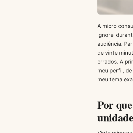
A micro consu
ignorei durant
audiência. Pa
de vinte min
errados. A pr
meu perfil, d
meu tema exat
Por que
unidade
Vinte minutos