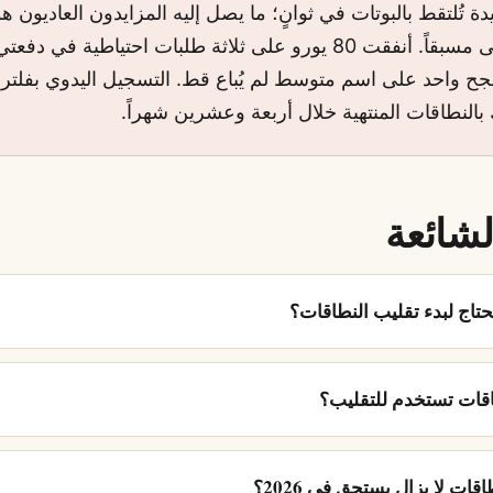
دة تُلتقط بالبوتات في ثوانٍ؛ ما يصل إليه المزايدون العاديون 
الأدنى، المنتقى مسبقاً. أنفقت 80 يورو على ثلاثة طلبات احتياطية في دف
جح واحد على اسم متوسط لم يُباع قط. التسجيل اليدوي بفلتر
النطاقات المنتهية خلال أربعة وعشرين شهراً.
لشائعة
حتاج لبدء تقليب النطاقات؟
قات تستخدم للتقليب؟
ات لا يزال يستحق في 2026؟