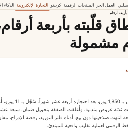
سلبي
العمل الحر
المنتجات الرقمية
كريبتو
التجارة الإلكترونية
الذكاء ا
أربعة أرقام
اق قلّبته بأربعة أرقام
م مشمولة
ع
بعت أول نطاق بـ 1,850 يورو بعد احتجازه أ
 ثلاثة عروض متدنية، وأُغلقت الصفقة بتحويل ضمان. سبعة عشر 
انتهت صلاحيتها دون بيع. أدناه فلتر التوريد، رقصة الإدراج، مفا
ط الرقمي لعملية تقليب واقعية للمبتدئ.