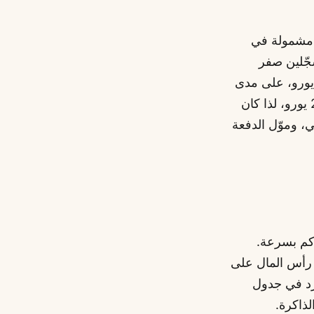
فحة الرئيسية مشمولة في
لنقل بين المسجّلين صفر
ولة في التجديد). الصافي من البيع نحو 1,766 يورو على أساس تكلفة 24 يورو، على مدى
أربعة عشر شهراً. مقارنةً بدفعة الثمانية عشر اسماً، كانت تكلفتي الإجمالية 240 يورو، لذا كان
 لكنه حقيقي، وموّل الدفعة
اكم بسرعة.
ل رأس المال على
رد في جدول
لذاكرة.