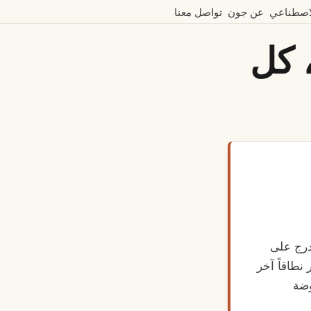
لاصطناعي
عن جون
تواصل معنا
، كل
ربعة عشر شهراً. سُجِّل بـ 11 يورو، أُدرج على
نطاقاً آخر
وضة