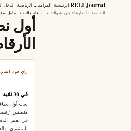
RELI
Journal
الرئيسية
المراهنات الرياضية
الدخل ال
الرئيسية
التجارة الإلكترونية والتقليب
تقليب النطاقات، أول بيعة ب
أول نط
الأرقا
رأي جون السري
في 30 ثانية
منصتين، رُفضت
في نفس الدفعة 
المشتري، والخ