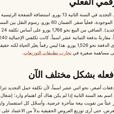
قمي الفعلي
التسجيل 11 يورو. التجديد في السنة الثانية 13 يورو. استضافة الص
خطتي المشتركة الموجودة، فعلياً صفر. الضمان 60 يورو. رسوم ا
(مشم
الربح على مستوى الدفعة نحو 1,526 يورو. هذا ليس رقماً يغيّر الحياة
 إلى مساهمة صغيرة في
تجارب تطبيقات التوزيعات
.
أفعله بشكل مختلف الآن
فعات أصغر، نحو اثني عشر اسماً، لأن تكلفة حمل التجديد تتر
سم بعد السنة الثانية إذا لم يكن هناك أي اهتمام وارد؛ إشغا
عبئاً من تفويت بيعة متأخرة عرضية. وأسجّل كل استفسار وا
لعرض، حتى أرى توزيع العروض الحقيقية بدلاً من الاعتماد على ا