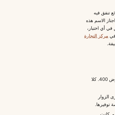
ع تنفق فيه
جتاز الاسم هذه
 في أي اختبار،
 في
مركز التجارة
يفة.
بسعر شراء فوري 2,400 يورو وحد أدنى للعرض 400. كلا
 الزوار
ة توفيرها.
 الأولى: 180 و250 و320 يورو. كانت