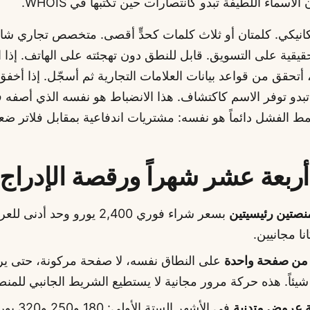
لأسماء اللطيفة تبدو كانتصارات حين تكتبها في WHOIS.
كانيكي. كلمتان أو ثلاث كلمات كحدٍّ أقصى. متخصص تجاري شائ
 حقيقية على التسويق. قابل للنطق دون تهجئته على الهاتف. إذا ا
ة، أتحقق من قواعد بيانات العلامات التجارية ثم أسجّل. إذا أخفق
تبدو توفر الاسم كاكتشاف. هذا الانضباط هو نفسه الذي أصفه
نمط الفشل دائماً هو نفسه: مشتريات اندفاعية بمقابل فلاتر ضع
أربعة عشر شهراً ورقصة الإدراج
نصتين رئيسيتين
نا مجانيين.
ً من صفحة واحدة
على النطاق نفسه، لا صفحة مركونة، حتى يرى
يئاً. هذه حركة مرور مجانية لا يستطيع الشريط الجانبي للمنص
 عروض متدنية
في الأشهر الستة