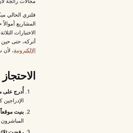
مجالات رائجة لأن ا
فلتري الحالي مي
المشاريع أموالاً
الاختبارات الثلاث
أتركه، حتى حين 
الإلكترونية
، لأن 
الاحتجاز 
أُدرج على م
الإدراجين كا
بنيت موقعا
المباشرون ش
رفضت ثلاثة