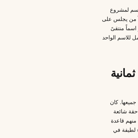
اسم لمشروع
لار، فانصرفت متساءلاً من يجلس على
يل ثمانية عشر اسماً منتقىً
ل للاسم الواحد
ثمانية
 جميعها. كان
احقة شائعة
 منهم قاعدة
 لطيفة في