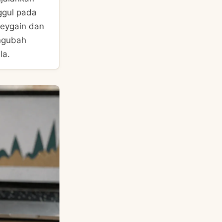
ggul pada
neygain dan
engubah
la.