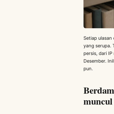
Setiap ulasan
yang serupa.
persis, dari I
Desember. Ini
pun.
Berdamp
muncul 