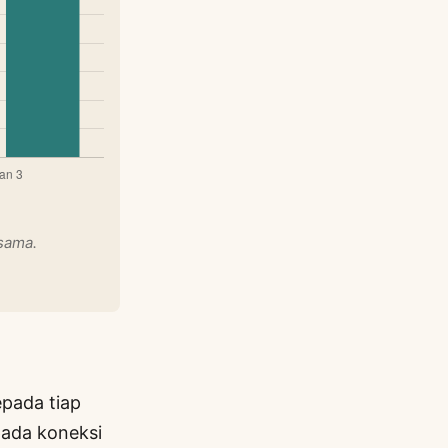
 sama.
pada tiap
pada koneksi