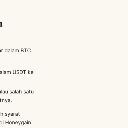
n
ar dalam BTC.
 dalam USDT ke
lau salah satu
utnya.
h syarat
di Honeygain