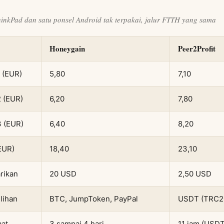
hinkPad dan satu ponsel Android tak terpakai, jalur FTTH yang sama
Honeygain
Peer2Profit
 (EUR)
5,80
7,10
2 (EUR)
6,20
7,80
3 (EUR)
6,40
8,20
(EUR)
18,40
23,10
rikan
20 USD
2,50 USD
ilihan
BTC, JumpToken, PayPal
USDT (TRC20
aat
3 sampai 4 hari
11 jam (USDT