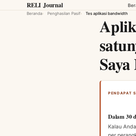
RELI
Journal
Ber
Beranda
Penghasilan Pasif
Tes aplikasi bandwidth
Aplik
satun
Saya 
PENDAPAT 
Dalam 30 d
Kalau Anda
per perang