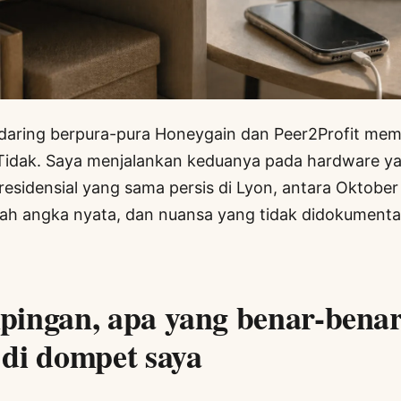
 daring berpura-pura Honeygain dan Peer2Profit me
 Tidak. Saya menjalankan keduanya pada hardware y
P residensial yang sama persis di Lyon, antara Oktobe
lah angka nyata, dan nuansa yang tidak didokumenta
ingan, apa yang benar-bena
di dompet saya