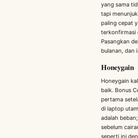
yang sama ti
tapi menunjuk
paling cepat 
terkonfirmasi 
Pasangkan den
bulanan, dan i
Honeygain
Honeygain kal
baik. Bonus C
pertama setel
di laptop uta
adalah beban;
sebelum cairan
seperti ini den