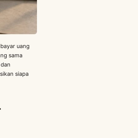
mbayar uang
ang sama
r dan
sikan siapa
r