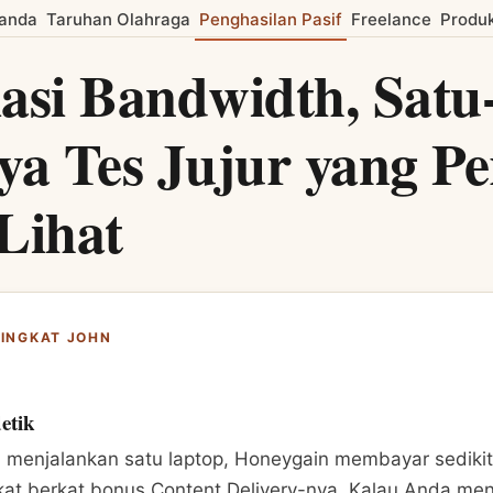
anda
Taruhan Olahraga
Penghasilan Pasif
Freelance
Produk
asi Bandwidth, Satu
ya Tes Jujur yang P
Lihat
SINGKAT JOHN
etik
 menjalankan satu laptop, Honeygain membayar sedikit 
kat berkat bonus Content Delivery-nya. Kalau Anda me