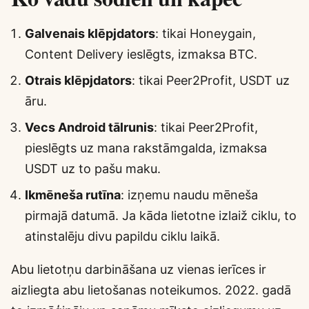
Galvenais klēpjdators
: tikai Honeygain,
Content Delivery ieslēgts, izmaksa BTC.
Otrais klēpjdators
: tikai Peer2Profit, USDT uz
āru.
Vecs Android tālrunis
: tikai Peer2Profit,
pieslēgts uz mana rakstāmgalda, izmaksa
USDT uz to pašu maku.
Ikmēneša rutīna
: izņemu naudu mēneša
pirmajā datumā. Ja kāda lietotne izlaiž ciklu, to
atinstalēju divu papildu ciklu laikā.
Abu lietotņu darbināšana uz vienas ierīces ir
aizliegta abu lietošanas noteikumos. 2022. gadā