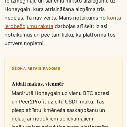
to izmēģināju un saņēmu mīksto aizliegumu uz
Honeygain, kura atrisināšana aizņēma trīs
nedēļas. Tā nav vērts. Mans noteikums no
konta
ierobežojumu raksta
darbojas arī šeit: izlasi
noteikumus un pēc tam lieku, ka platforma tos
uztvers nopietni.
DŽONA RETAIS PADOMS
Atdali makus, vienmēr
Maršrutē Honeygain uz vienu BTC adresi
un Peer2Profit uz citu USDT maku. Tas
piespiež īstu ikmēneša saskaņošanu un
neļauj ar nodokļiem apliekamajiem