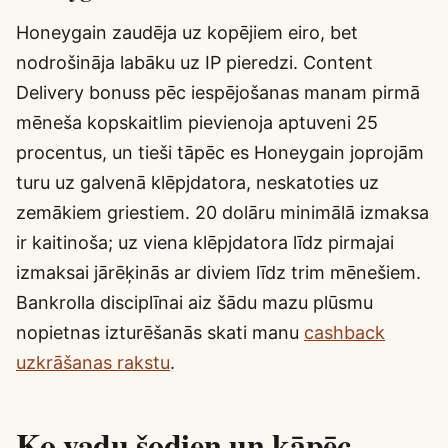
Honeygain zaudēja uz kopējiem eiro, bet
nodrošināja labāku uz IP pieredzi. Content
Delivery bonuss pēc iespējošanas manam pirmā
mēneša kopskaitlim pievienoja aptuveni 25
procentus, un tieši tāpēc es Honeygain joprojām
turu uz galvenā klēpjdatora, neskatoties uz
zemākiem griestiem. 20 dolāru minimālā izmaksa
ir kaitinoša; uz viena klēpjdatora līdz pirmajai
izmaksai jārēķinās ar diviem līdz trim mēnešiem.
Bankrolla disciplīnai aiz šādu mazu plūsmu
nopietnas izturēšanās skati manu
cashback
uzkrāšanas rakstu
.
Ko vadu šodien un kāpēc