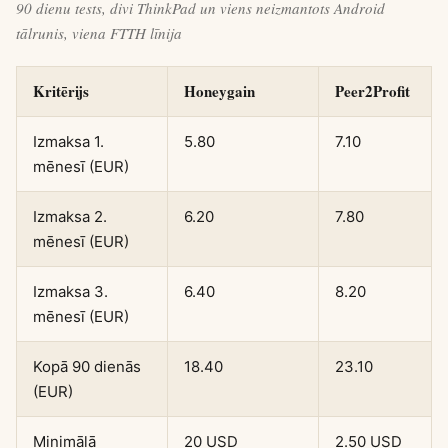
90 dienu tests, divi ThinkPad un viens neizmantots Android
tālrunis, viena FTTH līnija
Kritērijs
Honeygain
Peer2Profit
Izmaksa 1.
5.80
7.10
mēnesī (EUR)
Izmaksa 2.
6.20
7.80
mēnesī (EUR)
Izmaksa 3.
6.40
8.20
mēnesī (EUR)
Kopā 90 dienās
18.40
23.10
(EUR)
Minimālā
20 USD
2.50 USD