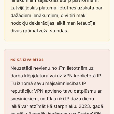
ienākumiem sajaukties starp platformām.
Latvijā joslas platuma lietotnes uzskata par
dažādiem ienākumiem; divi tīri maki
nodokļu deklarācijas laikā man ietaupīja
divas grāmatveža stundas.
NO KĀ IZVAIRĪTOS
Neuzstādi nevienu no šīm lietotnēm uz
darba klēpjdatora vai uz VPN koplietotā IP.
Tu iznomā savu mājsaimniecības IP
reputāciju; VPN apvieno tavu datplūsmu ar
svešiniekiem, un tīkla rīki IP dažu dienu
laikā var atzīmēt kā starpnieku. 2023. gadā
zaudēju 3 nedēļu ieņēmumu uz ProtonVPN