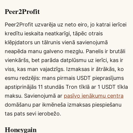
Peer2Profit
Peer2Profit uzvarēja uz neto eiro, jo katrai ierīcei
kredītu ieskaita neatkarīgi, tāpēc otrais
klēpjdators un tālrunis vienā savienojumā
neapēda manu galveno mezglu. Panelis ir brutāli
vienkāršs, bet parāda datplūsmu uz ierīci, kas ir
viss, kas man vajadzīgs. Izmaksas ir ātrākās, ko
esmu redzējis: mans pirmais USDT pieprasījums
apstiprinājās 11 stundās Tron tīklā ar 1 USDT tīkla
maksu. Savienojumā ar
pasīvo ienākumu centra
domāšanu par ikmēneša izmaksas piespiešanu
tas pats sevi ierobežo.
Honeygain