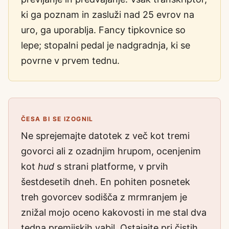
ki ga poznam in zasluži nad 25 evrov na
uro, ga uporablja. Fancy tipkovnice so
lepe; stopalni pedal je nadgradnja, ki se
povrne v prvem tednu.
ČESA BI SE IZOGNIL
Ne sprejemajte datotek z več kot tremi
govorci ali z ozadnjim hrupom, ocenjenim
kot
hud
s strani platforme, v prvih
šestdesetih dneh. En pohiten posnetek
treh govorcev sodišča z mrmranjem je
znižal mojo oceno kakovosti in me stal dva
tedna premijskih vabil. Ostajajte pri čistih