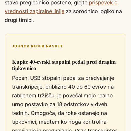
stavo preglednico pošteno; glejte
prispevek o
vrednosti zapiralne linije
za sorodnico logiko na
drugi tirnici.
JOHNOV REDEK NASVET
Kupite 40-evrski stopalni pedal pred dragim
tipkovnico
Poceni USB stopalni pedal za predvajanje
transkripcije, približno 40 do 60 evrov na
rabljenem tržišču, je povečal mojo realno
urno postavko za 18 odstotkov v dveh
tednih. Omogoča, da roke ostanejo na
tipkovnici, medtem ko noga kontrolira
previjanje in predvajanje. Vsak transkriptor,