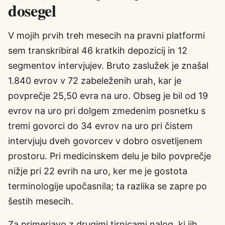
dosegel
V mojih prvih treh mesecih na pravni platformi
sem transkribiral 46 kratkih depozicij in 12
segmentov intervjujev. Bruto zaslužek je znašal
1.840 evrov v 72 zabeleženih urah, kar je
povprečje 25,50 evra na uro. Obseg je bil od 19
evrov na uro pri dolgem zmedenim posnetku s
tremi govorci do 34 evrov na uro pri čistem
intervjuju dveh govorcev v dobro osvetljenem
prostoru. Pri medicinskem delu je bilo povprečje
nižje pri 22 evrih na uro, ker me je gostota
terminologije upočasnila; ta razlika se zapre po
šestih mesecih.
Za primerjavo z drugimi tirnicami nalog, ki jih