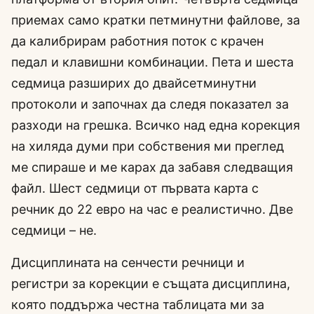
приемах само кратки петминутни файлове, за
да калибрирам работния поток с крачен
педал и клавишни комбинации. Пета и шеста
седмица разширих до двайсетминутни
протоколи и започнах да следя показател за
разходи на грешка. Всичко над една корекция
на хиляда думи при собствения ми преглед
ме спираше и ме карах да забавя следващия
файл. Шест седмици от първата карта с
речник до 22 евро на час е реалистично. Две
седмици – не.
Дисциплината на сенчести речници и
регистри за корекции е същата дисциплина,
която поддържа честна таблицата ми за