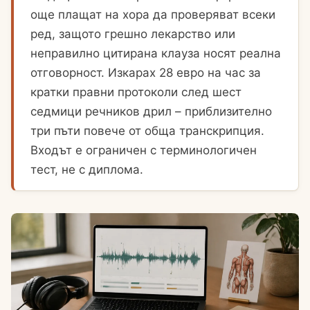
още плащат на хора да проверяват всеки
ред, защото грешно лекарство или
неправилно цитирана клауза носят реална
отговорност. Изкарах 28 евро на час за
кратки правни протоколи след шест
седмици речников дрил – приблизително
три пъти повече от обща транскрипция.
Входът е ограничен с терминологичен
тест, не с диплома.