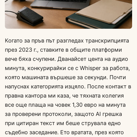
Когато за пръв път разгледах транскрипцията
през 2023 г., ставките в общите платформи
вече бяха счупени. Дванайсет цента на аудио
минута, конкурирайки се с Whisper за работа,
която машината вършеше за секунди. Почти
напуснах категорията изцяло. После контакт в
правна кантора ми каза, че тяхната колегия
все още плаща на човек 1,30 евро на минута
за проверени протоколи, защото AI грешка
при цитиран текст им беше струвала едно
съдебно заседание. Ето вратата, през която