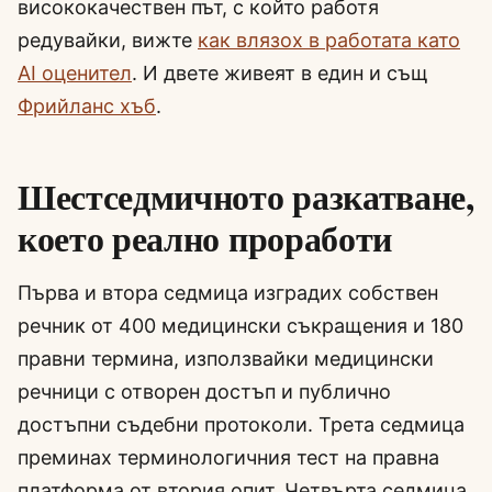
висококачествен път, с който работя
редувайки, вижте
как влязох в работата като
AI оценител
. И двете живеят в един и същ
Фрийланс хъб
.
Шестседмичното разкатване,
което реално проработи
Първа и втора седмица изградих собствен
речник от 400 медицински съкращения и 180
правни термина, използвайки медицински
речници с отворен достъп и публично
достъпни съдебни протоколи. Трета седмица
преминах терминологичния тест на правна
платформа от втория опит. Четвърта седмица