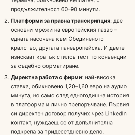
термина, обикновено неплатен, с
продължителност 60–90 минути.
Платформи за правна транскрипция
: две
основни мрежи на европейския пазар –
едната насочена към Обединеното
кралство, другата паневропейска. И двете
изискват кратък стилов тест по конвенции
за съдебно форматиране.
Директна работа с фирми
: най-висока
ставка, обикновено 1,20–1,60 евро на аудио
минута, но само след едногодишна история
в платформа и лично препоръчване. Първия
си директен договор получих чрез LinkedIn
контакт, нуждаещ се от допълнителна
подкрепа за тридесетдневно дело.