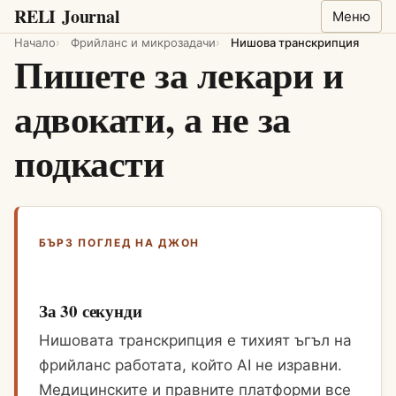
RELI
Journal
Меню
Начало
Фрийланс и микрозадачи
Нишова транскрипция
Пишете за лекари и
адвокати, а не за
подкасти
БЪРЗ ПОГЛЕД НА ДЖОН
За 30 секунди
Нишовата транскрипция е тихият ъгъл на
фрийланс работата, който AI не изравни.
Медицинските и правните платформи все