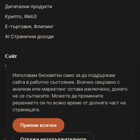
Дигитални продукти
Крипто, Web3
Е-търговия, Флипинг
AI Странични доходи
Сайт
Начало
Използвам бисквитки само за да поддържам
За Джон
сайта в работно състояние. Всичко свързано с
Контакти
анализи или маркетинг остава изключено, докато
не се съгласите. Можете да промените
решението си по всяко време от долната част на
Правно
страницата.
Поверителност
Приеми всички
🌐 Налично на 31 езика
Откажи незадължителните