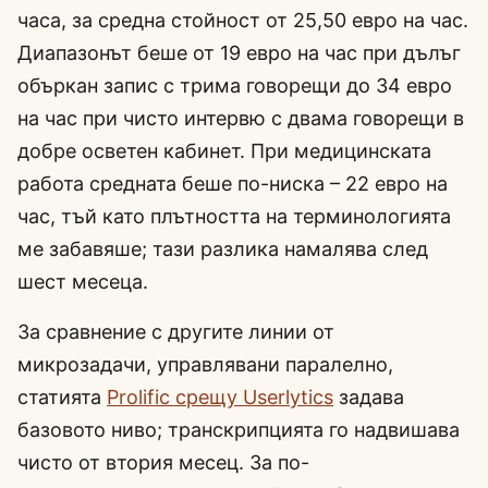
часа, за средна стойност от 25,50 евро на час.
Диапазонът беше от 19 евро на час при дълъг
объркан запис с трима говорещи до 34 евро
на час при чисто интервю с двама говорещи в
добре осветен кабинет. При медицинската
работа средната беше по-ниска – 22 евро на
час, тъй като плътността на терминологията
ме забавяше; тази разлика намалява след
шест месеца.
За сравнение с другите линии от
микрозадачи, управлявани паралелно,
статията
Prolific срещу Userlytics
задава
базовото ниво; транскрипцията го надвишава
чисто от втория месец. За по-