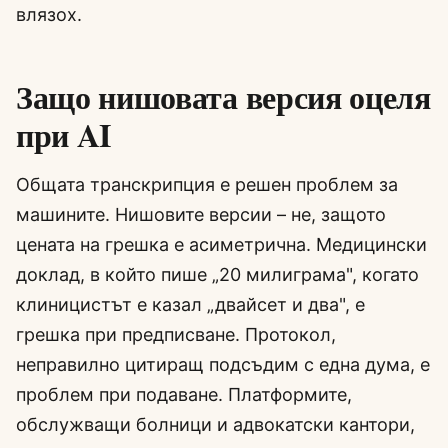
влязох.
Защо нишовата версия оцеля
при AI
Общата транскрипция е решен проблем за
машините. Нишовите версии – не, защото
цената на грешка е асиметрична. Медицински
доклад, в който пише „20 милиграма", когато
клиницистът е казал „двайсет и два", е
грешка при предписване. Протокол,
неправилно цитиращ подсъдим с една дума, е
проблем при подаване. Платформите,
обслужващи болници и адвокатски кантори,