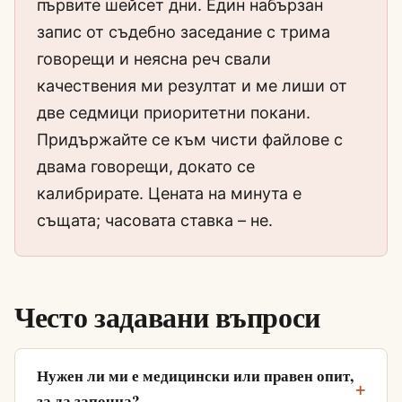
първите шейсет дни. Един набързан
запис от съдебно заседание с трима
говорещи и неясна реч свали
качествения ми резултат и ме лиши от
две седмици приоритетни покани.
Придържайте се към чисти файлове с
двама говорещи, докато се
калибрирате. Цената на минута е
същата; часовата ставка – не.
Често задавани въпроси
Нужен ли ми е медицински или правен опит,
за да започна?