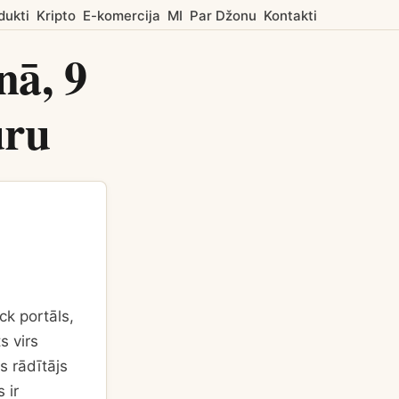
dukti
Kripto
E-komercija
MI
Par Džonu
Kontakti
nā, 9
uru
ck portāls,
s virs
s rādītājs
 ir