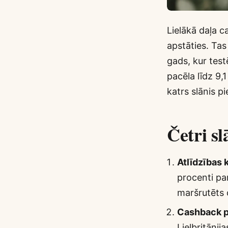
Lielākā daļa c
apstāties. Tas
gads, kur tes
pacēla līdz 9,
katrs slānis p
Četri sl
Atlīdzības 
procenti pa
maršrutēts 
Cashback p
Lielbritānij