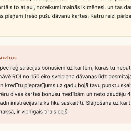
rtāls to atļauj, noteikumi mainās ik mēnesi, un tas dar
as pieņem trešo pušu dāvanu kartes. Katru reizi pār
VAIRĪTOS
pēc reģistrācijas bonusiem uz kartēm, kuras tu nepat
āvē ROI no 150 eiro sveiciena dāvanas līdz desmita
n kredītu pieprasījums uz gadu bojā tavu punktu skai
vēru divas kartes bonusu medībām un neto zaudēju 40
dministrācijas laiks tika saskaitīti. Slāņošana uz kar
ksā, ir vienīgais tīrais ceļš.