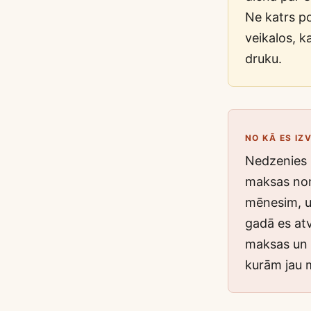
Ne katrs po
veikalos, k
druku.
NO KĀ ES IZ
Nedzenies 
maksas non
mēnesim, u
gadā es at
maksas un a
kurām jau ma