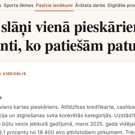
s
Sporta likmes
Pasīvie ienākumi
Ārštata darbs
Digitālie pro
 slāņi vienā pieskārie
nti, ko patiešām pat
S VIEDOKLIS
s
, viens kartes pieskāriens. Atlīdzības kredītkarte, cashba
kcija un atgriešanas svira konkrētās kategorijās. Uzstādīt
o būtu veicis jebkurā gadījumā, mans 2025. gada vidējai
,1 procentu no 18 400 eiro atbilstošiem pirkumiem. Triks