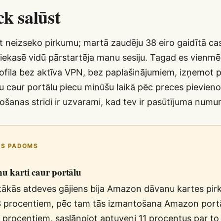
ck salūst
rt neizseko pirkumu; martā zaudēju 38 eiro gaidītā c
 iekasē vidū pārstartēja manu sesiju. Tagad es vienm
rofila bez aktīva VPN, bez paplašinājumiem, izņemot p
u caur portālu piecu minūšu laikā pēc preces pievien
šanas strīdi ir uzvarami, kad tev ir pasūtījuma numurs
IS PADOMS
nu karti caur portālu
ākās atdeves gājiens bija Amazon dāvanu kartes pir
 3 procentiem, pēc tam tās izmantošana Amazon portā
 procentiem, saslāņojot aptuveni 11 procentus par to 