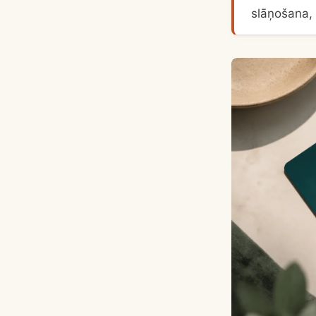
slāņošana,