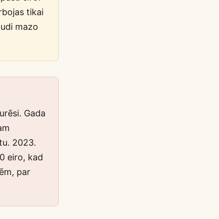
bojas tikai
baudi mazo
urēsi. Gada
jam
tu. 2023.
 eiro, kad
tēm, par