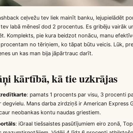
ashback ceļvežu tev liek mainīt banku, lejupielādēt po
 tev labā mēnesī dod 2 procentus. Es gribēju vairāk u
tēt. Komplekts, pie kura beidzot nonācu, manu efektī
1 procentam no tēriņiem, ko tāpat būtu veicis. Lūk, pr
ienes un kas man bija jāpārtrauc darīt.
āņi kārtībā, kā tie uzkrājas
kredītkarte
: pamats 1 procents par visu, 3 procenti pa
r degvielu. Mans darba zirdziņš ir American Express G
caur neobankas kontu naudas griestiem.
ortāls
: iGraal tiešsaistes pasūtījumiem eiro zonā, T
as mazumtirgotājiem. Vidēji 4 līdz 6 procenti atbilstoš