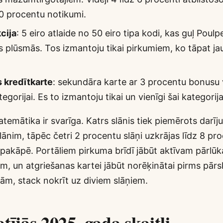
10 procentu notikumi.
cija
: 5 eiro atlaide no 50 eiro tipa kodi, kas guļ Poul
plūsmās. Tos izmantoju tikai pirkumiem, ko tāpat jau
 kredītkarte
: sekundāra karte ar 3 procentu bonusu 
tegorijai. Es to izmantoju tikai un vienīgi šai kategorija
emātika ir svarīga. Katrs slānis tiek piemērots darī
lānim, tāpēc četri 2 procentu slāņi uzkrājas līdz 8 pr
 pakāpē. Portāliem pirkuma brīdī jābūt aktīvam pārlūk
, un atgriešanas kartei jābūt norēķinātai pirms pārsk
rām, stack nokrīt uz diviem slāņiem.
tījās 2025. gada skaitļi