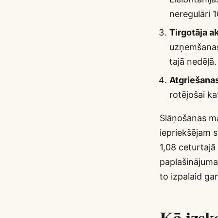
neregulāri 
Tirgotāja ak
uzņemšanas 
tajā nedēļā.
Atgriešanas
rotējošai ka
Slāņošanas mat
iepriekšējam s
1,08 ceturtajā
paplašinājumam
to izpalaid ga
Kā izska