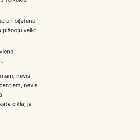
peo un biļetenu
 plānoju veikt
vienai
i.
jumam, nevis
ocentiem, nevis
a
ata cikla; ja