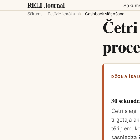
RELI
Journal
Sākum
Sākums
Pasīvie ienākumi
Cashback slāņošana
Četri
proce
DŽONA ĪSAI
30 sekundē
Četri slāņi
tirgotāja a
tēriņiem, k
sasniedza 9