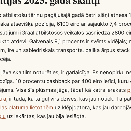
 atbilstošu tēriņu pagājušajā gadā četri slāņi atnesa 
elākā atsevišķā pozīcija, 6100 eiro ar sajaukto 7,4 proc
sūtījumi iGraal atbilstošos veikalos sasniedza 2800 ei
kto atdevi. Galvenais 9,1 procents ir svērts vidējais; n
am, īre un sabiedriskais transports, palika ārpus stack
cēja.
s ļāva skaitlim noturēties, ir garlaicīga. Es nenopirku
adzīgs. 10 procentu cashback par 400 eiro ierīci, kuru e
jums. Visa šīs plūsmas jēga, tāpat kā katrs ieraksts
p
trā
, ir tāda, ka tā guļ virs dzīves, kas jau notiek. Tā pa
slas platuma lietotnēm
uz klēpjdatora, kas jau darbojā
glu
uz iekārtas, kas jau bija ieslēgta.