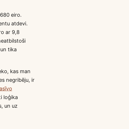
1680 eiro.
entu atdevi.
ro ar 9,8
eatbilstoši
 un tika
 neko, kas man
s negribēju, ir
asīvo
ti loģika
s, un uz