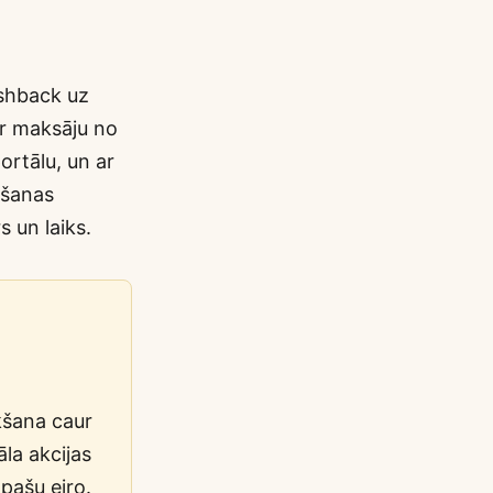
ashback uz
ēr maksāju no
ortālu, un ar
ošanas
 un laiks.
kšana caur
la akcijas
pašu eiro.