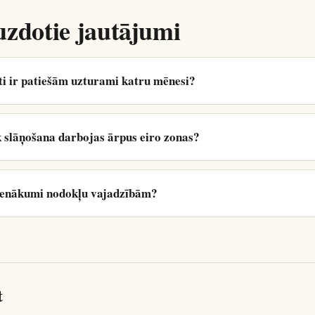
uzdotie jautājumi
ti ir patiešām uzturami katru mēnesi?
 slāņošana darbojas ārpus eiro zonas?
 ienākumi nodokļu vajadzībām?
t