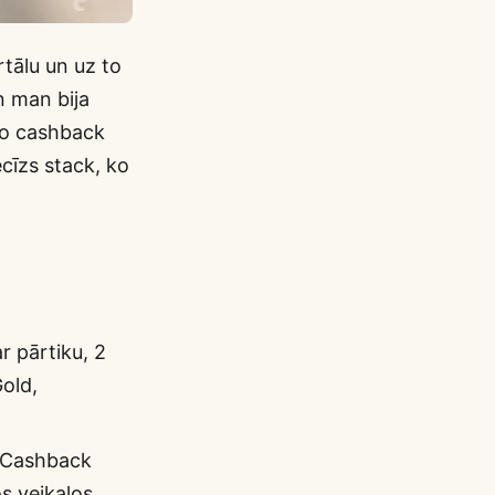
rtālu un uz to
n man bija
vo cashback
ecīzs stack, ko
r pārtiku, 2
old,
opCashback
os veikalos,