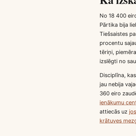
No 18 400 eiro
Pārtika bija li
Tiešsaistes pa
procentu sajau
tēriņi, piemēr
izslēgti no sau
Disciplīna, ka
jau nebija vaj
360 eiro zaudē
ienākumu cen
attiecās uz
jo
krātuves mez