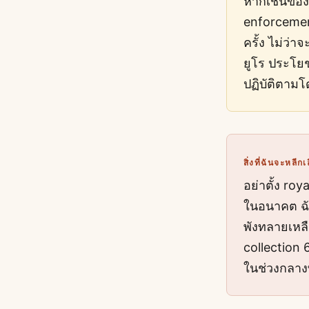
หากเชนของคุ
enforcement
ครั้ง ไม่ว่า
ยูโร ประโย
ปฏิบัติตามโ
สิ่งที่ฉันจะหลีกเ
อย่าตั้ง roy
ในอนาคต ฉั
พังทลายเหล
collection 6
ในช่วงกลาง