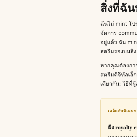
สิ่งที่ฉ
ฉันไม่ mint โป
จัดการ commun
อยู่แล้ว ฉัน mi
สตรีมรองบนสิ่งน
หากคุณต้องการอ่
สตรีมดิจิทัลเล็ก
เดียวกัน: วิธีท
เคล็ดลับพิเศษ
ฝัง royalty