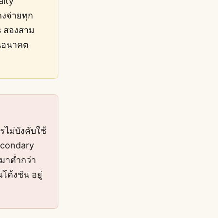
alty
คงจ่ายทุก
gas สองสาม
ในอนาคต
รไม่บังคับใช้
econdary
มาต่ำกว่า
โค้งชัน อยู่