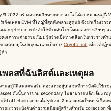
 ปี 2022 สร้างความเสียหายมาก แต่ไม่ได้จบหมวดหมู่นี้ 
์เก็ตเพลส EVM ที่ใหญ่ที่สุดพังทลายสู่ศูนย์ ซึ่งฆ่าเรื่องร
นค่อยๆ รักษาการบังคับใช้ที่ระดับโปรโตคอลอย่างเงียบๆ แ
คงเคารพค่าธรรมเนียมผู้สร้างเป็นทางเลือกในการวางตำแหน่ง
 ของฉันอยู่ในปัจจุบัน และเป็นราง
Crypto hub
เดียวที่ปฏิบ
้ค้า
ตเพลสที่ฉันลิสต์และเหตุผล
งานอยู่มีสี่แพลตฟอร์ม สองแห่งอยู่บนเชนที่การบังคับใช้ ro
sset ดังนั้นการขาย secondary ไม่สามารถหลีกเลี่ยง royal
ยจะไป off chain อย่างเต็มรูปแบบ อีกสองแห่งเป็นมาร์เก็ตเพ
ณะว่าจะบังคับค่าธรรมเนียมผู้สร้างสำหรับ collection ท