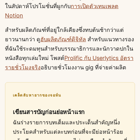
ในสัปดาห์โปรโมชั่นที่ผูกกับ
การเปิดตัวเทมเพลต
Notion
สำหรับผลิตภัณฑ์ที่อยู่ใกล้เคียงซึ่งทบต้นช้ากว่าแต่
ยาวนานกว่า ดู
ฮับผลิตภัณฑ์ดิจิทัล
สำหรับแนวทางรอง
ที่ฉันใช้ระดมทุนสำหรับบรรณาธิการและนักวาดปกใน
หนังสือทุกเล่มใหม่ โพสต์
Prolific กับ Userlytics อัตรา
รายชั่วโมงจริง
อธิบายชั่วโมงงาน gig ที่จ่ายค่าผลิต
เคล็ดลับหายากของจอห์น
เขียนสารบัญก่อนย่อหน้าแรก
ฉันร่างรายการบทเต็มและประเด็นสำคัญหนึ่ง
ประโยคสำหรับแต่ละบทก่อนที่จะมีย่อหน้าร้อย