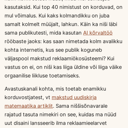
kasutaksid. Kui top 40 nimistust on korduvad, on
mul võimalus. Kui kaks kolmandikku on juba
samalt kolmelt müüjalt, lahkun. Käin ka niši läbi
sama publikutesti, mida kasutan
AI kõrvaltöö
rööbaste jaoks: kas saan nimetada kolm avalikku
kohta internetis, kus see publik koguneb
väljaspool makstud reklaamiökosüsteemi? Kui
vastus on ei, on niši kas liiga üldine või liiga väike
orgaanilise liikluse toetamiseks.
Avastuskanali kohta, mis toetab enamikku
korduvostjatest, vt
makstud uudiskirja
matemaatika artiklit
. Sama niššisõnavarale
rajatud tasuta nimekiri on see, kuidas ma nüüd
uut disaini lansseerib ilma reklaamieelarvet