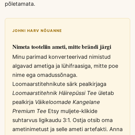
põletamata.
JOHNI HARV NÕUANNE
Nimeta tooteliin ameti, mitte brändi järgi
Minu parimad konverteerivad nimistud
algavad ametiga ja lühifraasiga, mitte poe
nime ega omadussõnaga.
Loomaarstitehnikute särk pealkirjaga
Loomaarstitehnik Häirepüssi Tee
ületab
pealkirja
Väikeloomade Kangelane
Premium Tee
Etsy muljete-klikide
suhtarvus ligikaudu 3:1. Ostja otsib oma
ametinimetust ja selle ameti artefakti. Anna