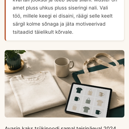
amet pluss uhkus pluss siseringi nali. Vali
töö, millele keegi ei disaini, räägi selle keelt
särgil kolme sõnaga ja jäta motiveerivad
tsitaadid täielikult kõrvale.
Avasin kaks trükipoodi samal teisipäeval 2024.