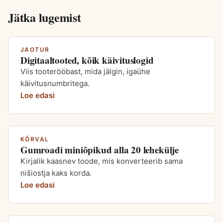
Jätka lugemist
JAOTUR
Digitaaltooted, kõik käivituslogid
Viis tooterööbast, mida jälgin, igaühe
käivitusnumbritega.
Loe edasi
KÕRVAL
Gumroadi miniõpikud alla 20 lehekülje
Kirjalik kaasnev toode, mis konverteerib sama
nišiostja kaks korda.
Loe edasi