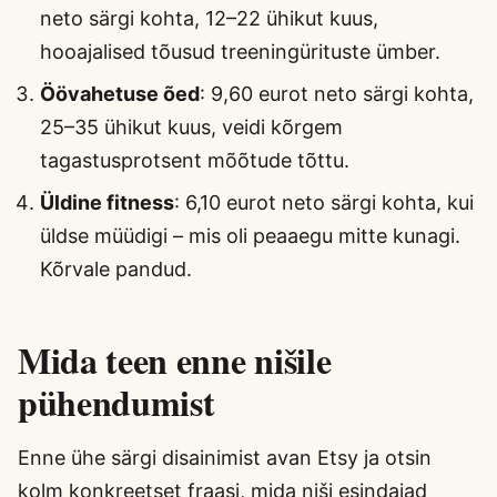
neto särgi kohta, 12–22 ühikut kuus,
hooajalised tõusud treeningürituste ümber.
Öövahetuse õed
: 9,60 eurot neto särgi kohta,
25–35 ühikut kuus, veidi kõrgem
tagastusprotsent mõõtude tõttu.
Üldine fitness
: 6,10 eurot neto särgi kohta, kui
üldse müüdigi – mis oli peaaegu mitte kunagi.
Kõrvale pandud.
Mida teen enne nišile
pühendumist
Enne ühe särgi disainimist avan Etsy ja otsin
kolm konkreetset fraasi, mida niši esindajad