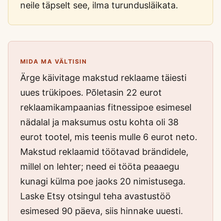
neile täpselt see, ilma turundusläikata.
MIDA MA VÄLTISIN
Ärge käivitage makstud reklaame täiesti
uues trükipoes. Põletasin 22 eurot
reklaamikampaanias fitnessipoe esimesel
nädalal ja maksumus ostu kohta oli 38
eurot tootel, mis teenis mulle 6 eurot neto.
Makstud reklaamid töötavad brändidele,
millel on lehter; need ei tööta peaaegu
kunagi külma poe jaoks 20 nimistusega.
Laske Etsy otsingul teha avastustöö
esimesed 90 päeva, siis hinnake uuesti.