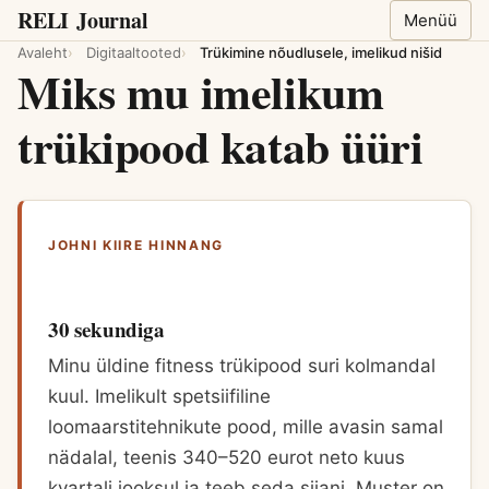
RELI
Journal
Menüü
Avaleht
Digitaaltooted
Trükimine nõudlusele, imelikud nišid
Miks mu imelikum
trükipood katab üüri
JOHNI KIIRE HINNANG
30 sekundiga
Minu üldine fitness trükipood suri kolmandal
kuul. Imelikult spetsiifiline
loomaarstitehnikute pood, mille avasin samal
nädalal, teenis 340–520 eurot neto kuus
kvartali jooksul ja teeb seda siiani. Muster on