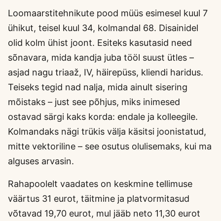
Loomaarstitehnikute pood müüs esimesel kuul 7
ühikut, teisel kuul 34, kolmandal 68. Disainidel
olid kolm ühist joont. Esiteks kasutasid need
sõnavara, mida kandja juba tööl suust ütles –
asjad nagu triaaž, IV, häirepüss, kliendi haridus.
Teiseks tegid nad nalja, mida ainult sisering
mõistaks – just see põhjus, miks inimesed
ostavad särgi kaks korda: endale ja kolleegile.
Kolmandaks nägi trükis välja käsitsi joonistatud,
mitte vektoriline – see osutus olulisemaks, kui ma
alguses arvasin.
Rahapoolelt vaadates on keskmine tellimuse
väärtus 31 eurot, täitmine ja platvormitasud
võtavad 19,70 eurot, mul jääb neto 11,30 eurot