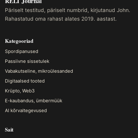
RELI
Journal
Päriselt testitud, päriselt numbrid, kirjutanud John.
Rahastatud oma rahast alates 2019. aastast.
Kategooriad
Spordipanused
Passiivne sissetulek
Vabakutseline, mikroülesanded
Digitaalsed tooted
Krüpto, Web3
E-kaubandus, ümbermüük
AI kõrvaltegevused
Sait