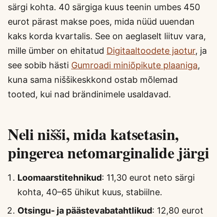
särgi kohta. 40 särgiga kuus teenin umbes 450
eurot pärast makse poes, mida nüüd uuendan
kaks korda kvartalis. See on aeglaselt liituv vara,
mille ümber on ehitatud
Digitaaltoodete jaotur
, ja
see sobib hästi
Gumroadi miniõpikute plaaniga
,
kuna sama niššikeskkond ostab mõlemad
tooted, kui nad brändinimele usaldavad.
Neli nišši, mida katsetasin,
pingerea netomarginalide järgi
Loomaarstitehnikud
: 11,30 eurot neto särgi
kohta, 40–65 ühikut kuus, stabiilne.
Otsingu- ja päästevabatahtlikud
: 12,80 eurot