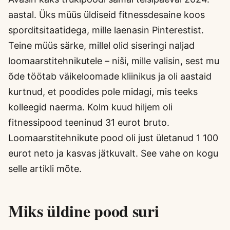
aastal. Üks müüs üldiseid fitnessdesaine koos
sporditsitaatidega, mille laenasin Pinterestist.
Teine müüs särke, millel olid siseringi naljad
loomaarstitehnikutele – niši, mille valisin, sest mu
õde töötab väikeloomade kliinikus ja oli aastaid
kurtnud, et poodides pole midagi, mis teeks
kolleegid naerma. Kolm kuud hiljem oli
fitnessipood teeninud 31 eurot bruto.
Loomaarstitehnikute pood oli just ületanud 1 100
eurot neto ja kasvas jätkuvalt. See vahe on kogu
selle artikli mõte.
Miks üldine pood suri