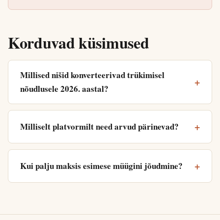
Korduvad küsimused
Millised nišid konverteerivad trükimisel
nõudlusele 2026. aastal?
Milliselt platvormilt need arvud pärinevad?
Kui palju maksis esimese müügini jõudmine?