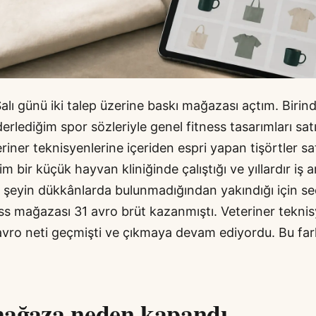
alı günü iki talep üzerine baskı mağazası açtım. Birin
derlediğim spor sözleriyle genel fitness tasarımları sa
riner teknisyenlerine içeriden espri yapan tişörtler s
im bir küçük hayvan kliniğinde çalıştığı ve yıllardır iş 
r şeyin dükkânlarda bulunmadığından yakındığı için s
ess mağazası 31 avro brüt kazanmıştı. Veteriner tekni
 avro neti geçmişti ve çıkmaya devam ediyordu. Bu fa
ağaza neden kapandı