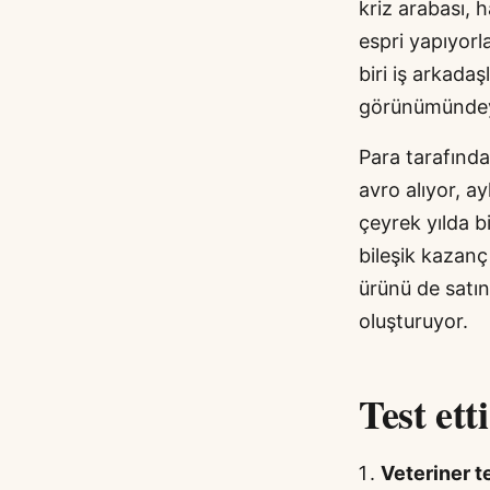
kriz arabası, h
espri yapıyorla
biri iş arkadaş
görünümündeyd
Para tarafında
avro alıyor, a
çeyrek yılda b
bileşik kazanç
ürünü de satın
oluşturuyor.
Test ett
Veteriner t