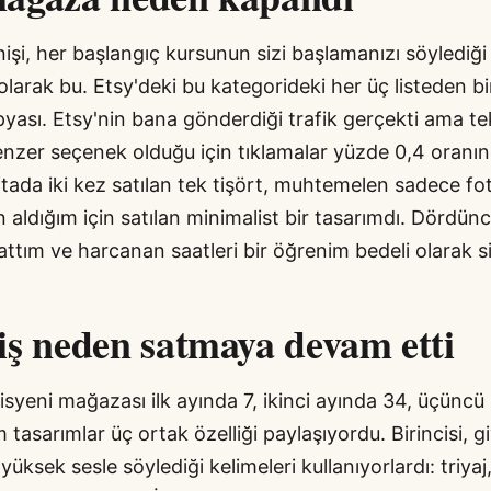
nişi, her başlangıç kursunun sizi başlamanızı söylediği
larak bu. Etsy'deki bu kategorideki her üç listeden bi
yası. Etsy'nin bana gönderdiği trafik gerçekti ama t
benzer seçenek olduğu için tıklamalar yüzde 0,4 oran
ftada iki kez satılan tek tişört, muhtemelen sadece f
ın aldığım için satılan minimalist bir tasarımdı. Dördün
tım ve harcanan saatleri bir öğrenim bedeli olarak si
iş neden satmaya devam etti
isyeni mağazası ilk ayında 7, ikinci ayında 34, üçüncü
 tasarımlar üç ortak özelliği paylaşıyordu. Birincisi, gi
üksek sesle söylediği kelimeleri kullanıyorlardı: triyaj