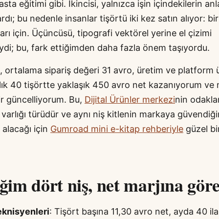
asta eğitimi gibi. İkincisi, yalnızca işin içindekilerin an
rdı; bu nedenle insanlar tişörtü iki kez satın alıyor: biri
ları için. Üçüncüsü, tipografi vektörel yerine el çizimi
i; bu, fark ettiğimden daha fazla önem taşıyordu.
, ortalama sipariş değeri 31 avro, üretim ve platform ü
ylık 40 tişörtte yaklaşık 450 avro net kazanıyorum ve
ir güncelliyorum. Bu,
Dijital Ürünler merkezi
nin odakla
 varlığı türüdür ve aynı niş kitlenin markaya güvendiği
 alacağı için
Gumroad mini e-kitap rehberiyle
güzel bir
iğim dört niş, net marjına göre
eknisyenleri
: Tişört başına 11,30 avro net, ayda 40 il