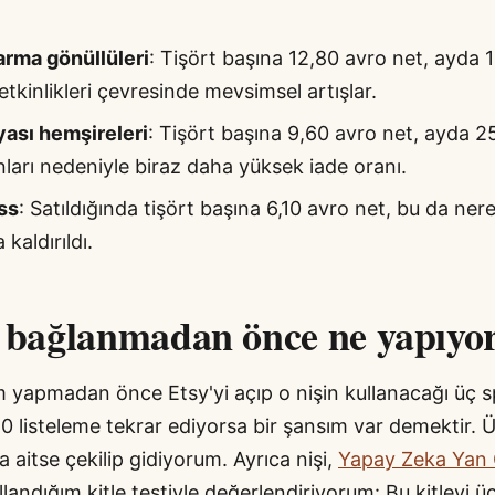
rma gönüllüleri
: Tişört başına 12,80 avro net, ayda 1
kinlikleri çevresinde mevsimsel artışlar.
ası hemşireleri
: Tişört başına 9,60 avro net, ayda 25
ları nedeniyle biraz daha yüksek iade oranı.
ss
: Satıldığında tişört başına 6,10 avro net, bu da ner
kaldırıldı.
e bağlanmadan önce ne yapıy
m yapmadan önce Etsy'yi açıp o nişin kullanacağı üç sp
40 listeleme tekrar ediyorsa bir şansım var demektir. Ü
a aitse çekilip gidiyorum. Ayrıca nişi,
Yapay Zeka Yan G
andığım kitle testiyle değerlendiriyorum: Bu kitleyi üc