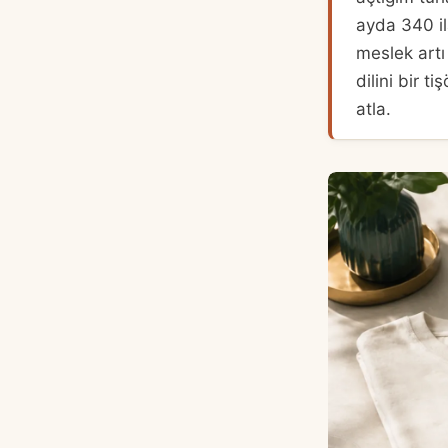
ayda 340 il
meslek artı
dilini bir 
atla.