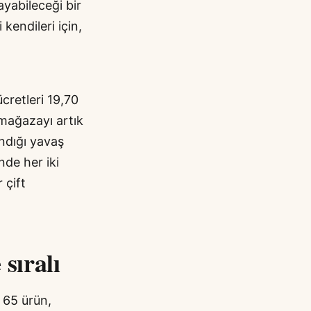
layabileceği bir
 kendileri için,
cretleri 19,70
 mağazayı artık
ndığı yavaş
nde her iki
 çift
 sıralı
a 65 ürün,