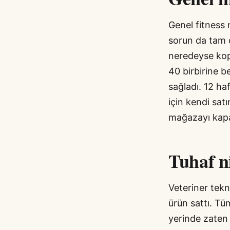
Genel fitness 
sorun da tam o
neredeyse kop
40 birbirine 
sağladı. 12 ha
için kendi sat
mağazayı kapat
Tuhaf n
Veteriner tekn
ürün sattı. Tüm
yerinde zaten y