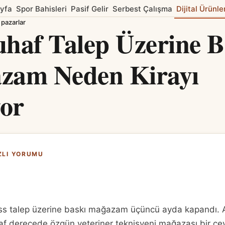
yfa
Spor Bahisleri
Pasif Gelir
Serbest Çalışma
Dijital Ürünle
 pazarlar
haf Talep Üzerine B
zam Neden Kirayı
or
ZLI YORUMU
ess talep üzerine baskı mağazam üçüncü ayda kapandı. A
af derecede özgün veteriner teknisyeni mağazası bir çe