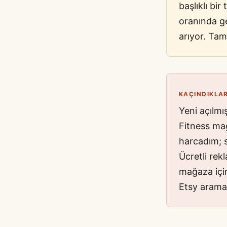
başlıklı bi
oranında ger
arıyor. Tam
KAÇINDIKLA
Yeni açılmı
Fitness ma
harcadım; s
Ücretli rek
mağaza için
Etsy aramas