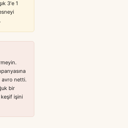
ık 3'e 1
nesneyi
.
rmeyin.
ampanyasına
avro netti.
ğuk bir
eşif işini