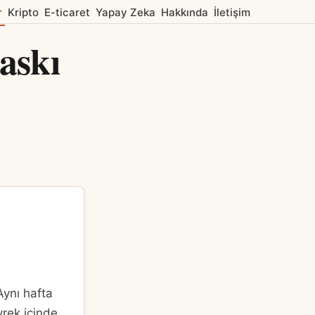
r
Kripto
E-ticaret
Yapay Zeka
Hakkında
İletişim
askı
ynı hafta
yrek içinde