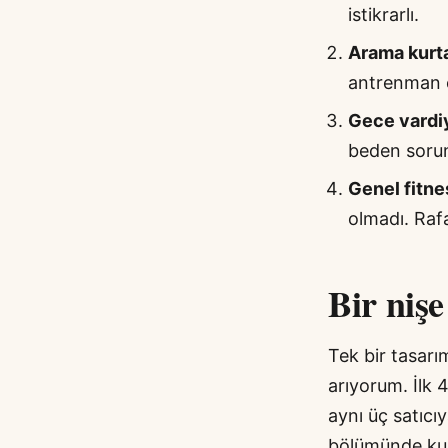
istikrarlı.
Arama kurta
antrenman et
Gece vardiy
beden sorun
Genel fitne
olmadı. Rafa 
Bir niş
Tek bir tasarı
arıyorum. İlk 
aynı üç satıcıy
bölümünde kull