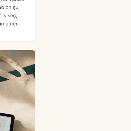
ablon şu:
 iş seç,
i tamamen