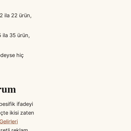
2 ila 22 ürün,
 ila 35 ürün,
edeyse hiç
orum
esifik ifadeyi
çte ikisi zaten
elirleri
retli reklam