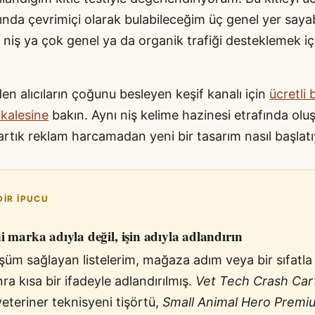
ında çevrimiçi olarak bulabileceğim üç genel yer sayab
niş ya çok genel ya da organik trafiği desteklemek i
den alıcıların çoğunu besleyen keşif kanalı için
ücretli 
kalesine
bakın. Aynı niş kelime hazinesi etrafında olu
, artık reklam harcamadan yeni bir tasarım nasıl başlat
DIR IPUCU
i marka adıyla değil, işin adıyla adlandırın
şüm sağlayan listelerim, mağaza adım veya bir sıfatla
ra kısa bir ifadeyle adlandırılmış.
Vet Tech Crash Car
 veteriner teknisyeni tişörtü,
Small Animal Hero Premi