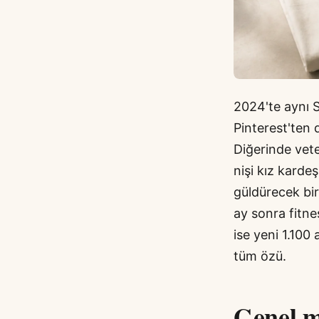
2024'te aynı S
Pinterest'ten 
Diğerinde vete
nişi kız kardeş
güldürecek bi
ay sonra fitn
ise yeni 1.100
tüm özü.
Genel m