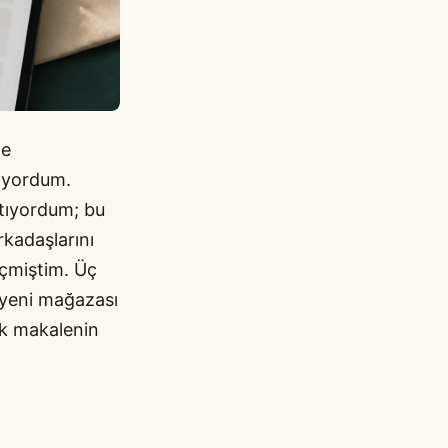
de
tıyordum.
atıyordum; bu
arkadaşlarını
eçmiştim. Üç
syeni mağazası
rk makalenin