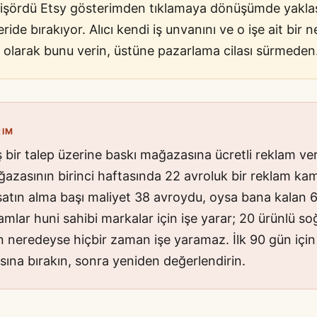
r tişördü Etsy gösterimden tıklamaya dönüşümde yaklaş
ide bırakıyor. Alıcı kendi iş unvanını ve o işe ait bir 
 olarak bunu verin, üstüne pazarlama cilası sürmeden
RIM
ş bir talep üzerine baskı mağazasına ücretli reklam ve
ğazasının birinci haftasında 22 avroluk bir reklam k
atın alma başı maliyet 38 avroydu, oysa bana kalan 6 
lamlar huni sahibi markalar için işe yarar; 20 ürünlü so
 neredeyse hiçbir zaman işe yaramaz. İlk 90 gün için k
ına bırakın, sonra yeniden değerlendirin.