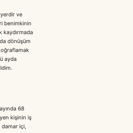
 yerdir ve
ri benimkinin
ek kaydırmada
ında dönüşüm
otoğraflamak
cü ayda
ldim.
 ayında 68
yen kişinin iş
, damar içi,