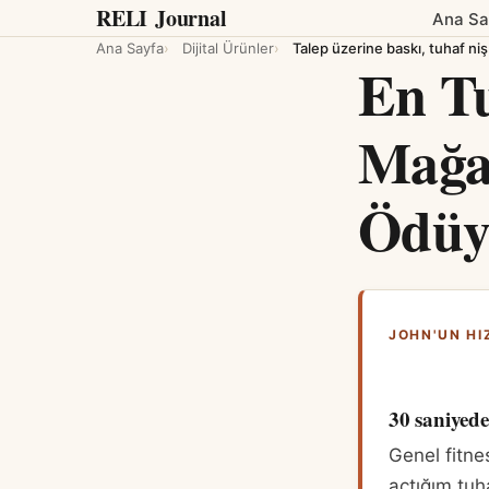
RELI
Journal
Ana Sa
Ana Sayfa
Dijital Ürünler
Talep üzerine baskı, tuhaf niş
En Tu
Mağa
Ödüy
JOHN'UN HI
30 saniyede
Genel fitn
açtığım tuh