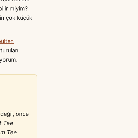
ilir miyim?
çin çok küçük
bülten
şturulan
ıyorum.
 değil, önce
t Tee
um Tee