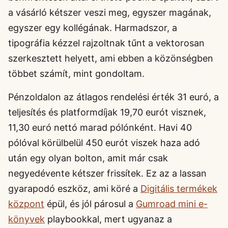
a vásárló kétszer veszi meg, egyszer magának,
egyszer egy kollégának. Harmadszor, a
tipográfia kézzel rajzoltnak tűnt a vektorosan
szerkesztett helyett, ami ebben a közönségben
többet számít, mint gondoltam.
Pénzoldalon az átlagos rendelési érték 31 euró, a
teljesítés és platformdíjak 19,70 eurót visznek,
11,30 euró nettó marad pólónként. Havi 40
pólóval körülbelül 450 eurót viszek haza adó
után egy olyan bolton, amit már csak
negyedévente kétszer frissítek. Ez az a lassan
gyarapodó eszköz, ami köré a
Digitális termékek
központ
épül, és jól párosul a
Gumroad mini e-
könyvek
playbookkal, mert ugyanaz a