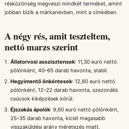
résközönség megveszi mindkét terméket, amint
jobban bízik a márkanévben, mint a címkében.
A négy rés, amit teszteltem,
nettó marzs szerint
Állatorvosi asszisztensek
: 11,30 euró nettó
pólónként, 40–65 darab havonta, stabil.
Hegyimentő önkéntesek
: 12,80 euró nettó
pólónként, 12–22 darab havonta, szezonális
csúcsok kiképzések körül.
Éjszakás ápolók
: 9,60 euró nettó pólónként,
25–35 darab havonta, kicsit magasabb
visszaküldési arány méretezés miatt.