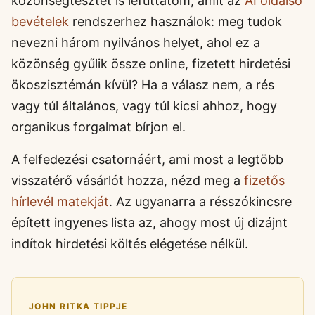
közönségtesztet is lefuttatom, amit az
AI oldalsó
bevételek
rendszerhez használok: meg tudok
nevezni három nyilvános helyet, ahol ez a
közönség gyűlik össze online, fizetett hirdetési
ökoszisztémán kívül? Ha a válasz nem, a rés
vagy túl általános, vagy túl kicsi ahhoz, hogy
organikus forgalmat bírjon el.
A felfedezési csatornáért, ami most a legtöbb
visszatérő vásárlót hozza, nézd meg a
fizetős
hírlevél matekját
. Az ugyanarra a résszókincsre
épített ingyenes lista az, ahogy most új dizájnt
indítok hirdetési költés elégetése nélkül.
JOHN RITKA TIPPJE