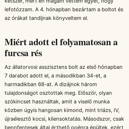
kétszer, mert én magam vettem egyet, hogy
lefotózzam. A 4. hónapban bezártam a boltot és
az órákat tandíjnak könyveltem el.
Miért adott el folyamatosan a
furcsa rés
Az állatorvosi asszisztens bolt az első hónapban
7 darabot adott el, a másodikban 34-et, a
harmadikban 68-at. A dizájnok három
tulajdonságot osztottak meg. Először, olyan
szókincset használtak, amit a viselő munka
közben úgyis hangosan kimond, mint triázs, IV,
újraélesztő kocsi, kliensoktatás. Másodszor, csak
bennfentesek által érthető poénra épültek, ezért