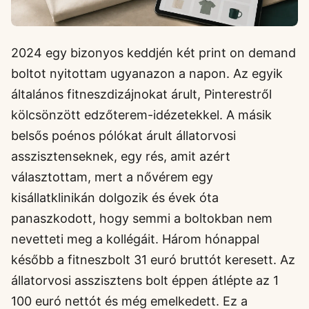
2024 egy bizonyos keddjén két print on demand
boltot nyitottam ugyanazon a napon. Az egyik
általános fitneszdizájnokat árult, Pinterestről
kölcsönzött edzőterem-idézetekkel. A másik
belsős poénos pólókat árult állatorvosi
asszisztenseknek, egy rés, amit azért
választottam, mert a nővérem egy
kisállatklinikán dolgozik és évek óta
panaszkodott, hogy semmi a boltokban nem
nevetteti meg a kollégáit. Három hónappal
később a fitneszbolt 31 euró bruttót keresett. Az
állatorvosi asszisztens bolt éppen átlépte az 1
100 euró nettót és még emelkedett. Ez a