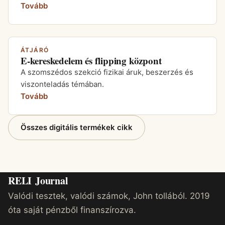
Tovább
ÁTJÁRÓ
E-kereskedelem és flipping központ
A szomszédos szekció fizikai áruk, beszerzés és
viszonteladás témában.
Tovább
Összes digitális termékek cikk
RELI
Journal
Valódi tesztek, valódi számok, John tollából. 2019
óta saját pénzből finanszírozva.