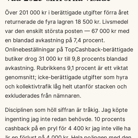
Över 201 000 kr i berättigade utgifter förra året
returnerade de fyra lagren 18 500 kr. Livsmedel
var den enskilt största posten — 67 000 kr med
en blandad avkastning på 7,4 procent.
Onlinebeställningar på TopCashback-berättigade
butiker drog 31 000 kr till 9,8 procents blandad
avkastning. Rubrikkens 9,1 procent är ett viktat
genomsnitt; icke-berättigade utgifter som hyra
och kollektivtrafik låg helt utanför stacken och
exkluderades från nämnaren.
Disciplinen som höll siffran är tråkig. Jag köpte
ingenting jag inte redan behövde. 10 procents
cashback på en pryl för 4 400 kr jag inte ville ha
är en förlust på 4 000 kr. Hela poängen med den