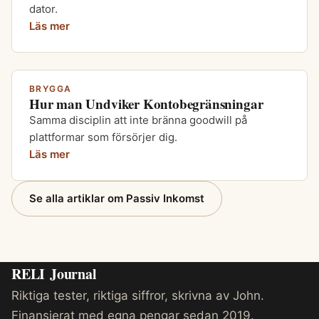
dator.
Läs mer
BRYGGA
Hur man Undviker Kontobegränsningar
Samma disciplin att inte bränna goodwill på
plattformar som försörjer dig.
Läs mer
Se alla artiklar om Passiv Inkomst
RELI
Journal
Riktiga tester, riktiga siffror, skrivna av John.
Finansierat med egna pengar sedan 2019.