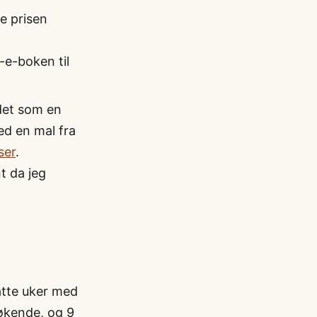
e prisen
-e-boken til
det som en
ed en mal fra
ser
.
t da jeg
åtte uker med
søkende, og 9