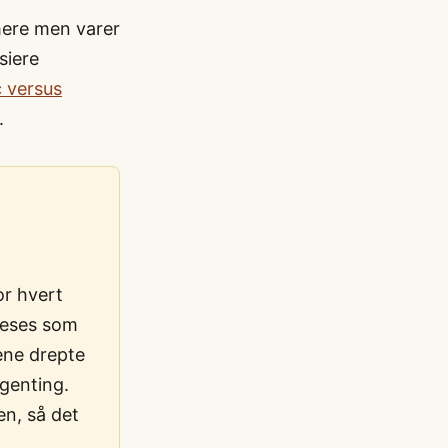
ere men varer
nsiere
c versus
.
or hvert
 leses som
ene drepte
ngenting.
en, så det