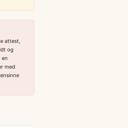
e attest,
ldt og
a en
jer med
oensinne