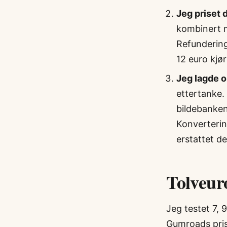
Jeg priset d
kombinert m
Refundering
12 euro kjø
Jeg lagde o
ettertanke.
bildebanken
Konvertering
erstattet d
Tolveur
Jeg testet 7,
Gumroads pris