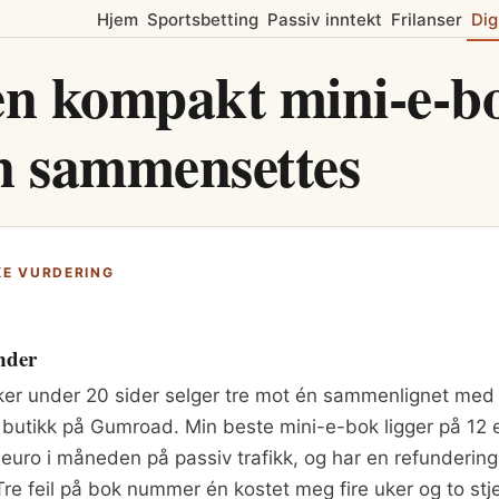
Hjem
Sportsbetting
Passiv inntekt
Frilanser
Dig
en kompakt mini-e-b
n sammensettes
KE VURDERING
nder
ker under 20 sider selger tre mot én sammenlignet med
 butikk på Gumroad. Min beste mini-e-bok ligger på 12 e
 euro i måneden på passiv trafikk, og har en refunderin
Tre feil på bok nummer én kostet meg fire uker og to stj