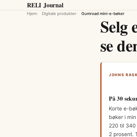
RELI
Journal
Hjem
Digitale produkter
Gumroad mini-e-bøker
Selg 
se de
JOHNS RAS
På 30 seku
Korte e-bø
bøker i min
220 til 340
2 prosent. 