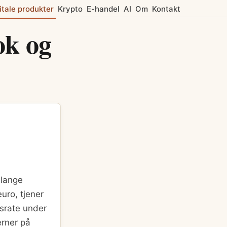
itale produkter
Krypto
E-handel
AI
Om
Kontakt
ok og
 lange
uro, tjener
gsrate under
erner på