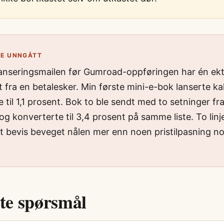
LE UNNGÅTT
lanseringsmailen før Gumroad-oppføringen har én ekt
t fra en betalesker. Min første mini-e-bok lanserte ka
 til 1,1 prosent. Bok to ble sendt med to setninger fr
og konverterte til 3,4 prosent på samme liste. To lin
lt bevis beveget nålen mer enn noen pristilpasning n
lte spørsmål