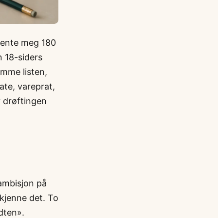
tjente meg 180
n 18-siders
mme listen,
ate, vareprat,
r drøftingen
ambisjon på
 kjenne det. To
dten».