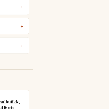
malbutikk,
il første