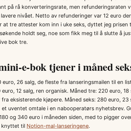
ant på rå konverteringsrate, men refunderingsraten v
lavere nivået. Netto av refunderinger var 12 euro den
r at tre attester kom inn i uke seks, dyttet jeg prisen 
søkende holdt seg, noe som fikk meg til å slutte å ju
ive bok tre.
mini-e-bok tjener i måned sek
euro, 26 salg, de fleste fra lanseringsmailen til en lis
euro, 12 salg, ren organisk. Måned tre: 220 euro, 18 
 fra eksisterende kjøpere. Måned seks: 280 euro, 23 
a et uventet omtale i en nabooperatørs nyhetsbrev. G
 180 og 340 euro i måneden siden, med to pigger ove
knyttet til
Notion-mal-lanseringene
.