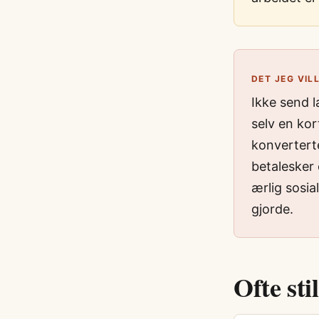
DET JEG VIL
Ikke send 
selv en kor
konverterte
betalesker 
ærlig sosia
gjorde.
Ofte sti