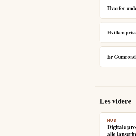
Hvorfor unde
Hvilken pris
Er Gumroad f
Les videre
HUB
Digitale pr
alle lanseri