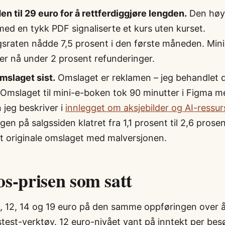
en til 29 euro for å rettferdiggjøre lengden.
Den høy
ed en tykk PDF signaliserte et kurs uten kurset.
sraten nådde 7,5 prosent i den første måneden. Mini
rer nå under 2 prosent refunderinger.
mslaget sist.
Omslaget er reklamen – jeg behandlet 
 Omslaget til mini-e-boken tok 90 minutter i Figma m
 jeg beskriver i
innlegget om aksjebilder og AI-ressur
en på salgssiden klatret fra 1,1 prosent til 2,6 prosen
et originale omslaget med malversjonen.
os-prisen som satt
 9, 12, 14 og 19 euro på den samme oppføringen over 
test-verktøy. 12 euro-nivået vant på inntekt per be