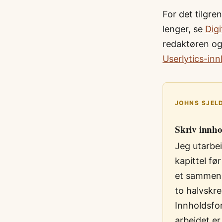
For det tilg
lenger, se
Dig
redaktøren og
Userlytics-inn
JOHNS SJELD
Skriv innhol
Jeg utarbei
kapittel fø
et sammenh
to halvskre
Innholdsfor
arbeidet er