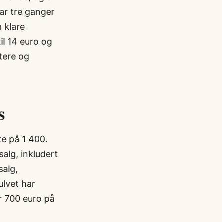
ar tre ganger
 klare
til 14 euro og
stere og
s
te på 1 400.
salg, inkludert
salg,
ulvet har
r 700 euro på