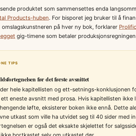
rensende produktet som sammensettes enda langsomm
ital Products-huben
. For bisporet jeg bruker til å fina
 omslagskunstneren på hver ny bok, forklarer
Prolifi
legget
gig-timene som betaler produksjonsregningen
NE TIPS
dsfortegnelsen før det første avsnittet
der hele kapitellisten og ett-setnings-konklusjonen f
r ett eneste avsnitt med prosa. Hvis kapitellisten ikke
engende løfte, eksisterer boken ikke ennå. Dette al
vne utkast som ville ha utvidet seg til 40 sider med i
tegnelsen er også det eksakte skjelettet for salgssid
 ikke bortkastet selv om utkastet dør.