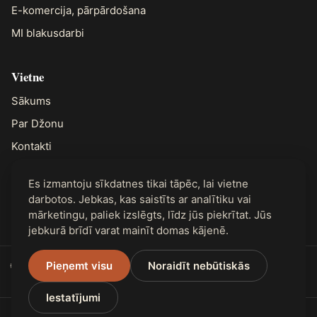
E-komercija, pārpārdošana
MI blakusdarbi
Vietne
Sākums
Par Džonu
Kontakti
Es izmantoju sīkdatnes tikai tāpēc, lai vietne
Juridiskā informācija
darbotos. Jebkas, kas saistīts ar analītiku vai
Privātums
mārketingu, paliek izslēgts, līdz jūs piekrītat. Jūs
jebkurā brīdī varat mainīt domas kājenē.
🌐 Pieejams 31 valodā
Pieņemt visu
Noraidīt nebūtiskās
Iestatījumi
© 2026 RELI Journal. Visas tiesības aizsargātas.