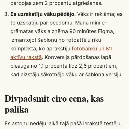
darbojas zem 2 procentu atgriešanas.
Es uzrakstīju vāku pēdējo.
Vāks ir reklāma; es
to uzskatīju par pēcdomu. Mana mini e-
grāmatas vāks aizņēma 90 minūtes Figma,
izmantojot šablonu no fotoattēlu rīku
komplekta, ko aprakstīju
fotobanku un MI
aktīvu rakstā
. Konversija pārdošanas lapā
pieauga no 1,1 procenta līdz 2,6 procentiem,
kad aizstāju sākotnējo vāku ar šablona versiju.
Divpadsmit eiro cena, kas
palika
Es astoņu nedēļu laikā tajā pašā ierakstā testēju