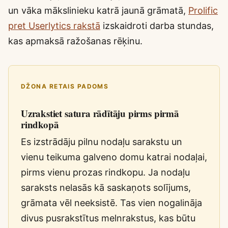
un vāka mākslinieku katrā jaunā grāmatā,
Prolific
pret Userlytics rakstā
izskaidroti darba stundas,
kas apmaksā ražošanas rēķinu.
DŽONA RETAIS PADOMS
Uzrakstiet satura rādītāju pirms pirmā
rindkopā
Es izstrādāju pilnu nodaļu sarakstu un
vienu teikuma galveno domu katrai nodaļai,
pirms vienu prozas rindkopu. Ja nodaļu
saraksts nelasās kā saskaņots solījums,
grāmata vēl neeksistē. Tas vien nogalināja
divus pusrakstītus melnrakstus, kas būtu