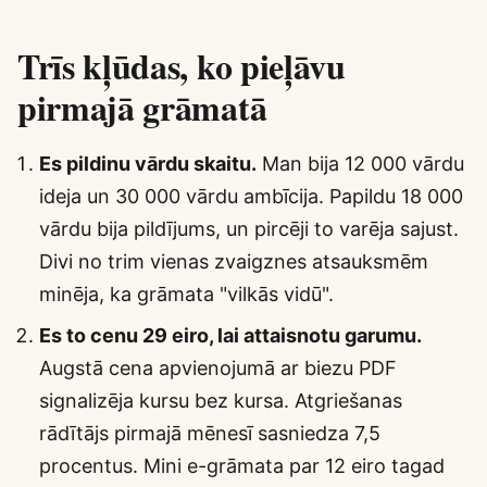
Trīs kļūdas, ko pieļāvu
pirmajā grāmatā
Es pildinu vārdu skaitu.
Man bija 12 000 vārdu
ideja un 30 000 vārdu ambīcija. Papildu 18 000
vārdu bija pildījums, un pircēji to varēja sajust.
Divi no trim vienas zvaigznes atsauksmēm
minēja, ka grāmata "vilkās vidū".
Es to cenu 29 eiro, lai attaisnotu garumu.
Augstā cena apvienojumā ar biezu PDF
signalizēja kursu bez kursa. Atgriešanas
rādītājs pirmajā mēnesī sasniedza 7,5
procentus. Mini e-grāmata par 12 eiro tagad