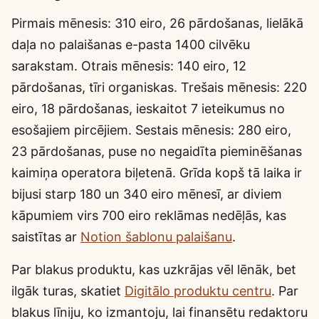
Pirmais mēnesis: 310 eiro, 26 pārdošanas, lielākā
daļa no palaišanas e-pasta 1400 cilvēku
sarakstam. Otrais mēnesis: 140 eiro, 12
pārdošanas, tīri organiskas. Trešais mēnesis: 220
eiro, 18 pārdošanas, ieskaitot 7 ieteikumus no
esošajiem pircējiem. Sestais mēnesis: 280 eiro,
23 pārdošanas, puse no negaidīta pieminēšanas
kaimiņa operatora biļetenā. Grīda kopš tā laika ir
bijusi starp 180 un 340 eiro mēnesī, ar diviem
kāpumiem virs 700 eiro reklāmas nedēļās, kas
saistītas ar
Notion šablonu palaišanu
.
Par blakus produktu, kas uzkrājas vēl lēnāk, bet
ilgāk turas, skatiet
Digitālo produktu centru
. Par
blakus līniju, ko izmantoju, lai finansētu redaktoru