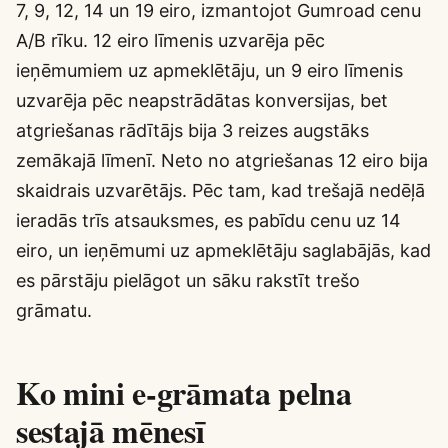
7, 9, 12, 14 un 19 eiro, izmantojot Gumroad cenu
A/B rīku. 12 eiro līmenis uzvarēja pēc
ieņēmumiem uz apmeklētāju, un 9 eiro līmenis
uzvarēja pēc neapstrādātas konversijas, bet
atgriešanas rādītājs bija 3 reizes augstāks
zemākajā līmenī. Neto no atgriešanas 12 eiro bija
skaidrais uzvarētājs. Pēc tam, kad trešajā nedēļā
ieradās trīs atsauksmes, es pabīdu cenu uz 14
eiro, un ieņēmumi uz apmeklētāju saglabājās, kad
es pārstāju pielāgot un sāku rakstīt trešo
grāmatu.
Ko mini e-grāmata pelna
sestajā mēnesī