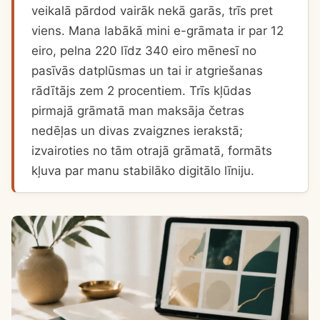
veikalā pārdod vairāk nekā garās, trīs pret
viens. Mana labākā mini e-grāmata ir par 12
eiro, pelna 220 līdz 340 eiro mēnesī no
pasīvās datplūsmas un tai ir atgriešanas
rādītājs zem 2 procentiem. Trīs kļūdas
pirmajā grāmatā man maksāja četras
nedēļas un divas zvaigznes ierakstā;
izvairoties no tām otrajā grāmatā, formāts
kļuva par manu stabilāko digitālo līniju.