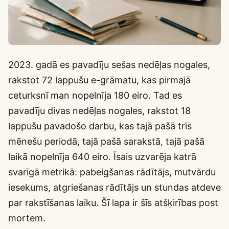
2023. gadā es pavadīju sešas nedēļas nogales,
rakstot 72 lappušu e-grāmatu, kas pirmajā
ceturksnī man nopelnīja 180 eiro. Tad es
pavadīju divas nedēļas nogales, rakstot 18
lappušu pavadošo darbu, kas tajā pašā trīs
mēnešu periodā, tajā pašā sarakstā, tajā pašā
laikā nopelnīja 640 eiro. Īsais uzvarēja katrā
svarīgā metrikā: pabeigšanas rādītājs, mutvārdu
iesekums, atgriešanas rādītājs un stundas atdeve
par rakstīšanas laiku. Šī lapa ir šīs atšķirības post
mortem.