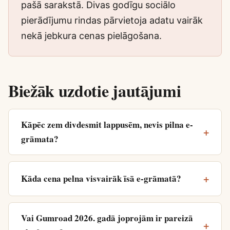
pašā sarakstā. Divas godīgu sociālo
pierādījumu rindas pārvietoja adatu vairāk
nekā jebkura cenas pielāgošana.
Biežāk uzdotie jautājumi
Kāpēc zem divdesmit lappusēm, nevis pilna e-
grāmata?
Kāda cena pelna visvairāk īsā e-grāmatā?
Vai Gumroad 2026. gadā joprojām ir pareizā