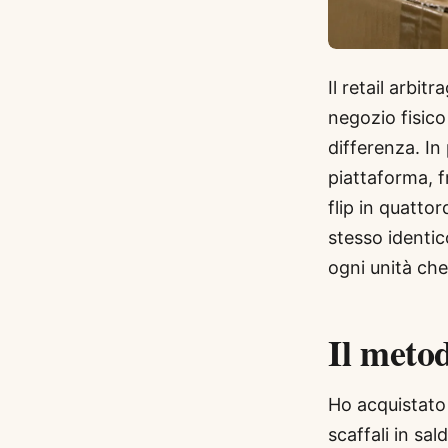
Il retail arbit
negozio fisico 
differenza. In
piattaforma, f
flip in quatto
stesso identico
ogni unità che
Il meto
Ho acquistato 
scaffali in sal