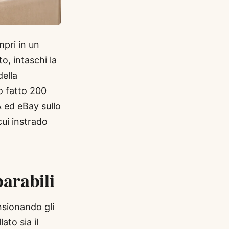
mpri in un
o, intaschi la
della
o fatto 200
A ed eBay sullo
cui instrado
arabili
ansionando gli
ato sia il