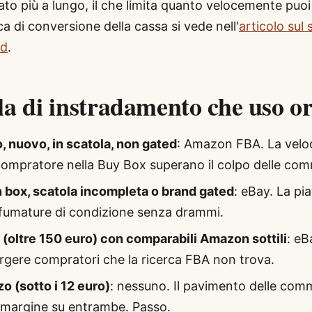
ato più a lungo, il che limita quanto velocemente puoi
a di conversione della cassa si vede nell'
articolo sul
ed
.
la di instradamento che uso o
, nuovo, in scatola, non gated
: Amazon FBA. La veloc
 compratore nella Buy Box superano il colpo delle com
 box, scatola incompleta o brand gated
: eBay. La pi
sfumature di condizione senza drammi.
 (oltre 150 euro) con comparabili Amazon sottili
: eB
rgere compratori che la ricerca FBA non trova.
o (sotto i 12 euro)
: nessuno. Il pavimento delle comm
margine su entrambe. Passo.