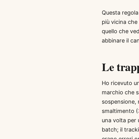
Questa regola 
più vicina che
quello che ved
abbinare il ca
Le trap
Ho ricevuto u
marchio che si 
sospensione, m
smaltimento (
una volta per 
batch; il trac
erano errori o