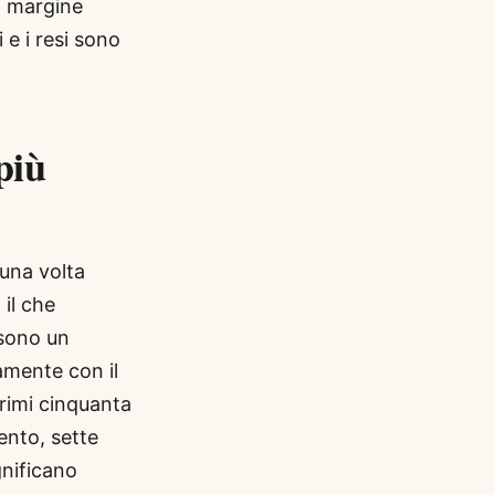
i margine
e i resi sono
più
una volta
il che
 sono un
amente con il
primi cinquanta
ento, sette
gnificano