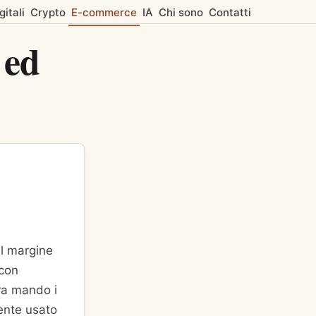
gitali
Crypto
E-commerce
IA
Chi sono
Contatti
 ed
Il margine
 con
Ora mando i
mente usato