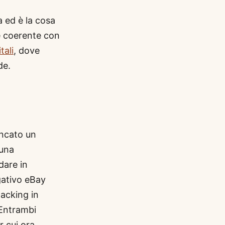
a ed è la cosa
he coerente con
tali
, dove
de.
encato un
suna
dare in
gativo eBay
packing in
 Entrambi
r cui ora