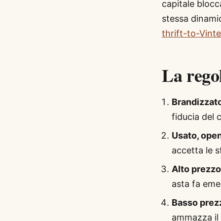
capitale blocc
stessa dinamic
thrift-to-Vint
La rego
Brandizzato
fiducia del
Usato, open
accetta le 
Alto prezzo
asta fa eme
Basso prezz
ammazza il 