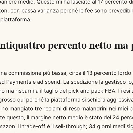
paniere medio. Questo mi ha lasciato al 17 percento d
n, con bassa varianza perché le fee sono prevedibili 
a piattaforma.
entiquattro percento netto ma 
na commissione più bassa, circa il 13 percento lordo 
d Payments e ad spend. La spedizione la gestisco io, 
o ma risparmia il taglio del pick and pack FBA. I resi
rosso qui perché la piattaforma si schiera aggressiv
ho mangiato tre reclami di reso malandrini nei miei 
te questo, il margine netto medio è stato del 24 perc
azon. Il trade-off è il sell-through; 34 giorni medi si