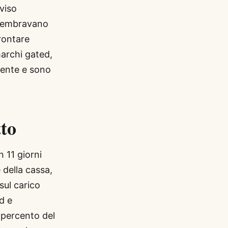
viso
 sembravano
rontare
marchi gated,
mente e sono
to
n 11 giorni
 della cassa,
sul carico
d e
 percento del