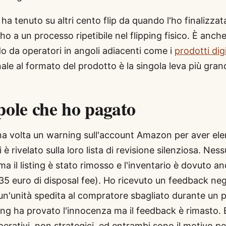
ha tenuto su altri cento flip da quando l'ho finalizzat
 ho a un processo ripetibile nel flipping fisico. È anc
o da operatori in angoli adiacenti come i
prodotti digi
nale al formato del prodotto è la singola leva più gran
pole che ho pagato
na volta un warning sull'account Amazon per aver el
è rivelato sulla loro lista di revisione silenziosa. Nes
a il listing è stato rimosso e l'inventario è dovuto an
35 euro di disposal fee). Ho ricevuto un feedback ne
un'unità spedita al compratore sbagliato durante un 
king ha provato l'innocenza ma il feedback è rimasto.
perativi, non strategici, ed entrambi sono il motivo pe