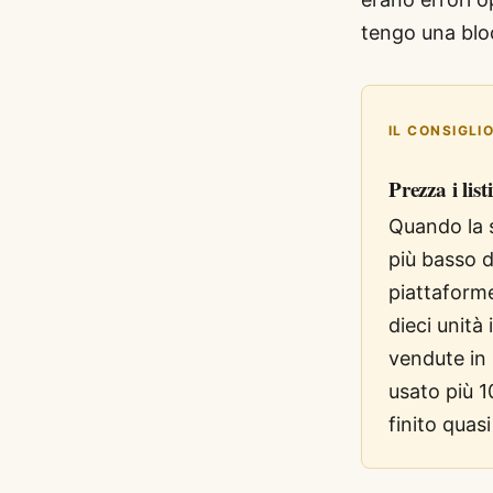
tengo una block
IL CONSIGLI
Prezza i li
Quando la 
più basso d
piattaform
dieci unit
vendute in
usato più 1
finito quasi