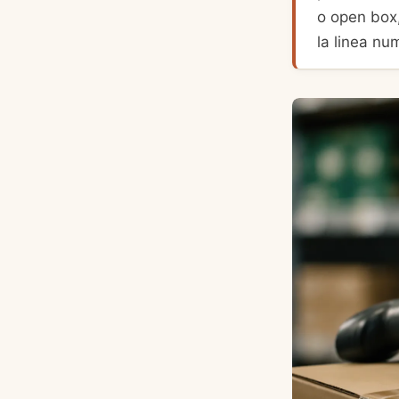
o open box,
la linea nu