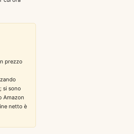
.
un prezzo
zzando
 si sono
zzo Amazon
ine netto è