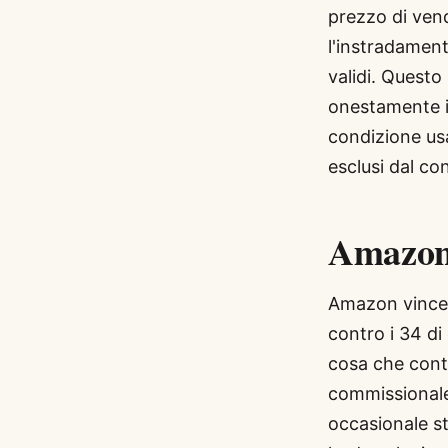
prezzo di vend
l'instradamen
validi. Quest
onestamente il
condizione us
esclusi dal co
Amazon 
Amazon vince s
contro i 34 di
cosa che cont
commissionale
occasionale st