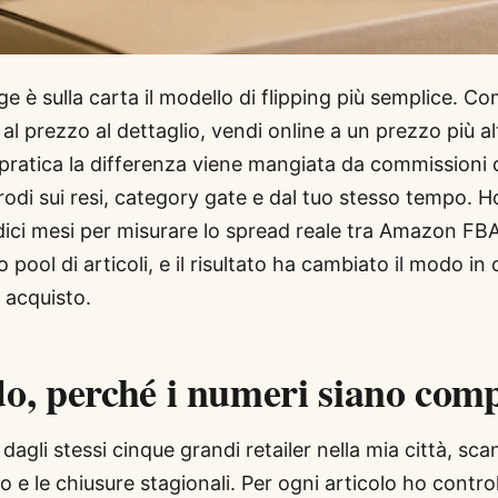
rage è sulla carta il modello di flipping più semplice. Co
al prezzo al dettaglio, vendi online a un prezzo più alt
 pratica la differenza viene mangiata da commissioni 
rodi sui resi, category gate e dal tuo stesso tempo. H
rdici mesi per misurare lo spread reale tra Amazon FB
 pool di articoli, e il risultato ha cambiato il modo in 
 acquisto.
do, perché i numeri siano comp
dagli stessi cinque grandi retailer nella mia città, sc
do e le chiusure stagionali. Per ogni articolo ho controll