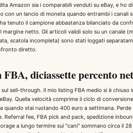
ita Amazon sia i comparabili venduti su eBay, e ho di
to con un lancio di moneta quando entrambi i canali
o ha tenuto il campione abbastanza bilanciato da conf
 margine netto. Gli articoli validi solo su un canale (
ata, scatola incompleta) sono stati loggati separata
nfronto diretto.
FBA, diciassette percento net
ul sell-through. Il mio listing FBA medio si è chiuso i
 eBay. Quella velocità comprime il ciclo di conversione
a quando stai ruotando 400 euro a settimana. Perde 
. Referral fee, FBA pick and pack, spedizione inboun
orage a lungo termine sui "cani" sommano circa il 28