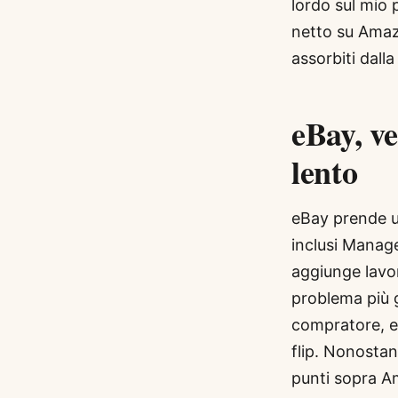
lordo sul mio 
netto su Amazo
assorbiti dall
eBay, v
lento
eBay prende u
inclusi Manage
aggiunge lavor
problema più g
compratore, e 
flip. Nonostan
punti sopra Am