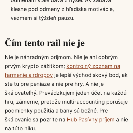
odmenám stále dáva zmysel. Ak zábava
klesne pod odmeny z hľadiska motivácie,
vezmem si týždeň pauzu.
Čím tento rail nie je
Nie je náhradným príjmom. Nie je ani dobrým
prvým krypto zážitkom;
kontrolný zoznam na
farmenie airdropov
je lepší východiskový bod, ak
ste tu pre peniaze a nie pre hry. A nie je
škálovateľný. Prevádzkujem jeden účet na každú
hru, zámerne, pretože multi-accounting porušuje
podmienky použitia a bany sú bežné. Pre
škálovanie sa pozrite na
Hub Pasívny príjem
a nie
na túto niku.