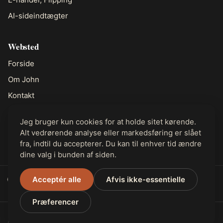
AI-sideindtægter
Websted
Forside
Om John
Kontakt
Jeg bruger kun cookies for at holde sitet kørende.
Juridisk
Alt vedrørende analyse eller markedsføring er slået
Privatliv
fra, indtil du accepterer. Du kan til enhver tid ændre
dine valg i bunden af siden.
🌐 Tilgængelig på 31 sprog
Acceptér alle
Afvis ikke-essentielle
Præferencer
© 2026 RELI Journal. Alle rettigheder forbeholdes.