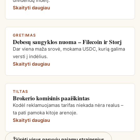
dividendų indėlį.
Skaityti daugiau
GRETIMAS
Debesų saugyklos nuoma – Filecoin ir Storj
Dar viena maža srovė, mokama USDC, kurią galima
versti į indėlius.
Skaityti daugiau
TILTAS
Brokerio komisinis paaiškintas
Kodėl reklamuojamas tarifas niekada nėra realus –
ta pati pamoka kitoje arenoje.
Skaityti daugiau
Žiūrėti visus pasyvių pajamų straipsnius