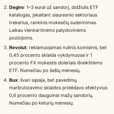
Degiro
: 1–3 eurai už sandorį, didžiulis ETF
katalogas, įskaitant siauresnio sektoriaus
trekerius, rankinis mokesčių suderinimas.
Laikau vienkartinėms palydovinėms
pozicijoms.
Revolut
: reklamuojamas nulinis komisinis, bet
0,45 procento sklaida vykdymuose ir 1
procento FX mokestis doleriais išreikštiems
ETF. Numečiau po šešių mėnesių.
Bux
: švari sąsaja, bet pavedimų
maršrutizavimo sklaidos pridėdavo efektyvius
0,6 procento daugumai mažų sandorių.
Numečiau po keturių mėnesių.