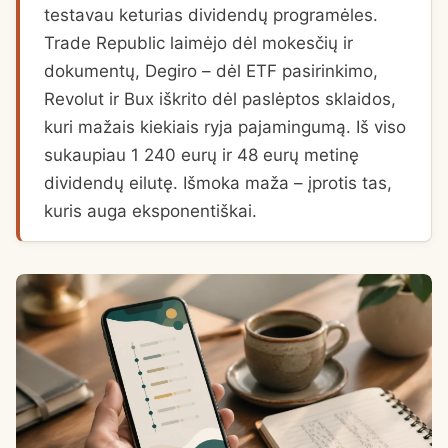
testavau keturias dividendų programėles.
Trade Republic laimėjo dėl mokesčių ir
dokumentų, Degiro – dėl ETF pasirinkimo,
Revolut ir Bux iškrito dėl paslėptos sklaidos,
kuri mažais kiekiais ryja pajamingumą. Iš viso
sukaupiau 1 240 eurų ir 48 eurų metinę
dividendų eilutę. Išmoka maža – įprotis tas,
kuris auga eksponentiškai.