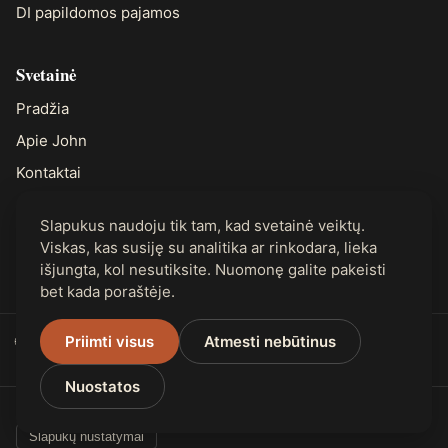
DI papildomos pajamos
Svetainė
Pradžia
Apie John
Kontaktai
Slapukus naudoju tik tam, kad svetainė veiktų.
Teisinė informacija
Viskas, kas susiję su analitika ar rinkodara, lieka
Privatumas
išjungta, kol nesutiksite. Nuomonę galite pakeisti
bet kada poraštėje.
🌐 Prieinama 31 kalba
Priimti visus
Atmesti nebūtinus
Nuostatos
© 2026 RELI Journal. Visos teisės saugomos.
Slapukų nustatymai