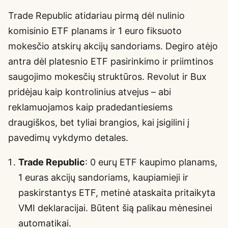
Trade Republic atidariau pirmą dėl nulinio
komisinio ETF planams ir 1 euro fiksuoto
mokesčio atskirų akcijų sandoriams. Degiro atėjo
antra dėl platesnio ETF pasirinkimo ir priimtinos
saugojimo mokesčių struktūros. Revolut ir Bux
pridėjau kaip kontrolinius atvejus – abi
reklamuojamos kaip pradedantiesiems
draugiškos, bet tyliai brangios, kai įsigilini į
pavedimų vykdymo detales.
Trade Republic
: 0 eurų ETF kaupimo planams,
1 euras akcijų sandoriams, kaupiamieji ir
paskirstantys ETF, metinė ataskaita pritaikyta
VMI deklaracijai. Būtent šią palikau mėnesinei
automatikai.