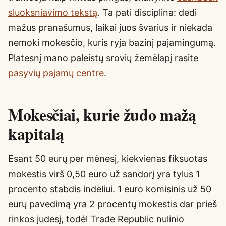
sluoksniavimo tekstą
. Ta pati disciplina: dedi
mažus pranašumus, laikai juos švarius ir niekada
nemoki mokesčio, kuris ryja bazinį pajamingumą.
Platesnį mano paleistų srovių žemėlapį rasite
pasyvių pajamų centre
.
Mokesčiai, kurie žudo mažą
kapitalą
Esant 50 eurų per mėnesį, kiekvienas fiksuotas
mokestis virš 0,50 euro už sandorį yra tylus 1
procento stabdis indėliui. 1 euro komisinis už 50
eurų pavedimą yra 2 procentų mokestis dar prieš
rinkos judesį, todėl Trade Republic nulinio