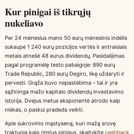
Kur pinigai iš tikrųjų
nukeliavo
Per 24 mėnesius mano 50 eurų mėnesinis indėlis
sukaupė 1 240 eurų pozicijos vertės ir antraisiais
metais atnešė 48 eurus dividendų. Pasidalijimas
pagal programėlę testo pabaigoje: 890 eurų
Trade Republic, 280 eurų Degiro, likę uždaryti ir
pervesti. Grąža buvo nepastebima – tai ir yra
sąžininga mažo kapitalo dividendų investavimo
istorija. Dvejus metus eksponentė atrodo kaip
niekas, o paskui pradeda veikti.
Apie sukrovimo mąstyseną, kuri mažą srovę
traktuoja kaip rimtus pinigus, skaitykite
cashback